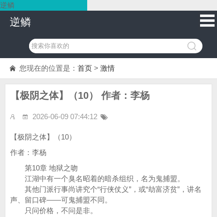
逆鳞
逆鳞
您现在的位置是：
首页
>
激情
【极阴之体】（10） 作者：李杨
2026-06-09 07:44:12
【极阴之体】（10）
作者：李杨
第10章 地狱之吻
江湖中有一个臭名昭着的暗杀组织，名为鬼捕盟。
其他门派行事尚讲究个“行侠仗义”，或“劫富济贫”，讲名
声、留口碑——可鬼捕盟不同。
只问价格，不问是非。