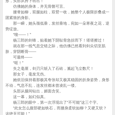
形，头部从胯下转出！
仿佛她的身体，并无骨骼可言。
腰脊如柳，双腿如柱，双臂一收，她整个人极限折叠成一
团紧致的身影。
那一瞬，她头颈低垂，发丝垂地，宛如一朵寒夜之花，逆
势绽放。
“嗖——！”
杨三郎的剑锋，贴着她下阴耻骨急掠而下！堪堪擦过！
就在那一线气息交错之际，他仿佛已然看到剑尖切至肌
肤，穿阴断骨——
可最终——
“哐！”
失之毫厘，剑刃只斩入了石砖，溅起飞尘数尺！
那女子，毫发无伤。
她依旧保持着那极其夸张却又极其稳固的折身姿势，身形
不动，气息不乱，连发丝都未曾凌乱一缕。
头部从腿间钻出，媚面含笑。
这一幕，如幻似真。
杨三郎的眼中，第一次浮现出了“不可能”这三个字。
“此女怎么腹部硬如铁石，而腰身柔软如柳？又硬又软？
这绝无可能！”