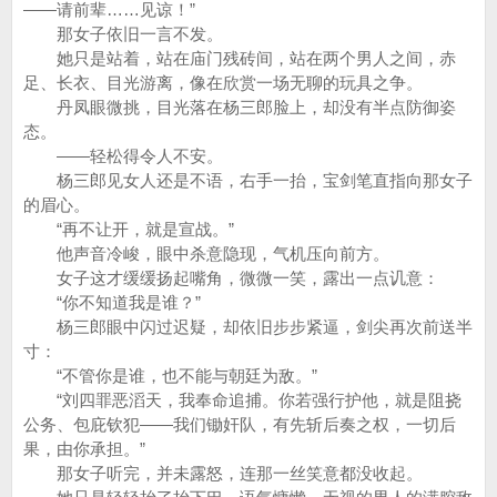
——请前辈……见谅！”
那女子依旧一言不发。
她只是站着，站在庙门残砖间，站在两个男人之间，赤
足、长衣、目光游离，像在欣赏一场无聊的玩具之争。
丹凤眼微挑，目光落在杨三郎脸上，却没有半点防御姿
态。
——轻松得令人不安。
杨三郎见女人还是不语，右手一抬，宝剑笔直指向那女子
的眉心。
“再不让开，就是宣战。”
他声音冷峻，眼中杀意隐现，气机压向前方。
女子这才缓缓扬起嘴角，微微一笑，露出一点讥意：
“你不知道我是谁？”
杨三郎眼中闪过迟疑，却依旧步步紧逼，剑尖再次前送半
寸：
“不管你是谁，也不能与朝廷为敌。”
“刘四罪恶滔天，我奉命追捕。你若强行护他，就是阻挠
公务、包庇钦犯——我们锄奸队，有先斩后奏之权，一切后
果，由你承担。”
那女子听完，并未露怒，连那一丝笑意都没收起。