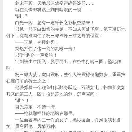
剑未至颈，天地却忽然变得静得诡异……
就在剑锋即将贴上刘四咽喉的一瞬——
“唰！”
白光一闪，忽有一道纤长之影横空踏来！
只见一只玉白如雪的赤足，不知从何处飞至，笔直凌厉地
劈下，竟精准勾住了杨三郎剑锋三寸之外的位置！
——玉足，裸接剑刃！
竟然拦住了这一剑的割喉一击！
只听“锵”的一声爆响！
宝剑被生生踢飞，脱手而出，在空中打转三圈，坠地作
响。
杨三郎大骇，虎口震麻，整个人被震得倒翻数步，重重摔
在庙门前的砖土之上！
他强撑着一个鲤鱼打挺翻身跃起，双眼如电，扫向那突如
其来的第三人，随手拾起落地的剑，沉声喝问：
“谁？！”
目光落定，不禁一滞。
——她就那样静静地站在那里。
一位面容年约三十许的女子，黑纱覆面，丹凤眼狭长含
笑，眉弯唇艳，风情万种。