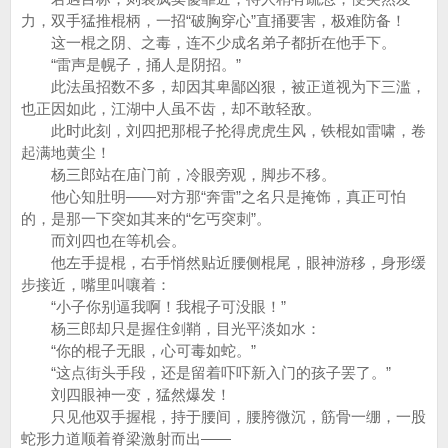
力，双手猛推棍柄，一招“破胸穿心”直捅要害，极难防备！
这一棍之阴、之毒，连不少成名弟子都折在他手下。
“雷声是幌子，捅人是阴招。”
此法虽招数不多，却因其卑鄙凶狠，被正道视为下三滥，
也正因如此，江湖中人虽不齿，却不敢轻敌。
此时此刻，刘四把那棍子抡得虎虎生风，铁棍如雷啸，卷
起满地黄尘！
杨三郎站在庙门前，冷眼旁观，脚步不移。
他心知肚明——对方那“奔雷”之名只是掩饰，真正可怕
的，是那一下突如其来的“乞丐突刺”。
而刘四也在等机会。
他左手提棍，右手悄然贴近腰侧棍尾，眼神游移，身形缓
步接近，嘴里叫嚷着：
“小子你别逼我啊！我棍子可没眼！”
杨三郎却只是握住剑鞘，目光平淡如水：
“你的棍子无眼，心可毒如蛇。”
“这点街头手段，还是留着吓吓新入门的孩子罢了。”
刘四眼神一变，猛然爆发！
只见他双手握棍，持于腰间，腰胯微沉，筋骨一绷，一股
蛇形力道顺着脊梁激射而出——