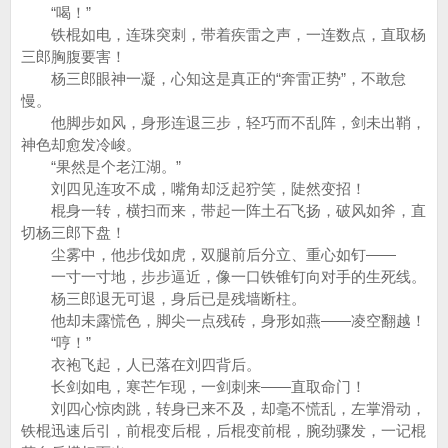
“喝！”
铁棍如电，连珠突刺，带着疾雷之声，一连数点，直取杨
三郎胸腹要害！
杨三郎眼神一凝，心知这是真正的“奔雷正势”，不敢怠
慢。
他脚步如风，身形连退三步，轻巧而不乱阵，剑未出鞘，
神色却愈发冷峻。
“果然是个老江湖。”
刘四见连攻不成，嘴角却泛起狞笑，陡然变招！
棍身一转，横扫而来，带起一阵土石飞扬，破风如斧，直
切杨三郎下盘！
尘雾中，他步伐如虎，双腿前后分立、重心如钉——
一寸一寸地，步步逼近，像一口铁锥钉向对手的生死线。
杨三郎退无可退，身后已是残墙断柱。
他却未露慌色，脚尖一点残砖，身形如燕——凌空翻越！
“哼！”
衣袍飞起，人已落在刘四背后。
长剑如电，寒芒乍现，一剑刺来——直取命门！
刘四心惊肉跳，转身已来不及，却毫不慌乱，左掌滑动，
铁棍迅速后引，前棍变后棍，后棍变前棍，腕劲骤发，一记棍