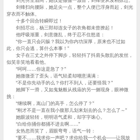
剑光劈至眉间，她仅是微微一颔首，剑锋便从发稍掠过。
剑锋扫向腰际，她足尖一点，整个人便已浮身而起，剑光
穿衣而不触体。
十多个回合转瞬即过！
剑招尽出，杨三郎却连女子的衣角都未曾撩起！
他呼吸渐重，剑意微乱，终于忍不住怒道：
“你一直只会闪躲？我以为你内功深厚，原来也不过如
此，你只会逃，算什么本事！”
女子在三丈之外停下脚步，轻轻抖了抖肩头散乱的发丝，
似笑非笑地看着他。
“呵呵……你这是急了？”
她微微歪了歪头，语气轻柔却嘲意满满：
“不是你先动手的么？你打不到人，还要怪我？”
她脚下一滑，又如鬼魅般从残庙的另一侧现身，眼神微
挑：
“继续啊，嵩山门的高手，怎么停了？”
“刚才不是一直在我小腹那儿划来划去的么？怎么了～”
她眼波轻转，明明语气柔和，却字字诛心。
“白给你捅你都捅不进去啊……”
女热忽而笑了，眉眼弯弯，语气一转：
“要不……我求你一声吧？求你给我一个机会——让我放