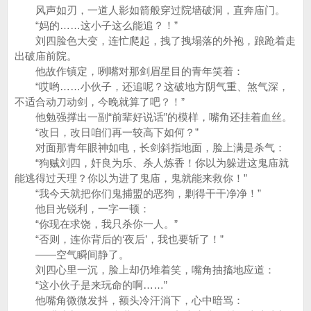
风声如刃，一道人影如箭般穿过院墙破洞，直奔庙门。
“妈的……这小子这么能追？！”
刘四脸色大变，连忙爬起，拽了拽塌落的外袍，踉跄着走
出破庙前院。
他故作镇定，咧嘴对那剑眉星目的青年笑着：
“哎哟……小伙子，还追呢？这破地方阴气重、煞气深，
不适合动刀动剑，今晚就算了吧？！”
他勉强撑出一副“前辈好说话”的模样，嘴角还挂着血丝。
“改日，改日咱们再一较高下如何？”
对面那青年眼神如电，长剑斜指地面，脸上满是杀气：
“狗贼刘四，奸良为乐、杀人炼香！你以为躲进这鬼庙就
能逃得过天理？你以为进了鬼庙，鬼就能来救你！”
“我今天就把你们鬼捕盟的恶狗，剿得干干净净！”
他目光锐利，一字一顿：
“你现在求饶，我只杀你一人。”
“否则，连你背后的‘夜后’，我也要斩了！”
——空气瞬间静了。
刘四心里一沉，脸上却仍堆着笑，嘴角抽搐地应道：
“这小伙子是来玩命的啊……”
他嘴角微微发抖，额头冷汗淌下，心中暗骂：