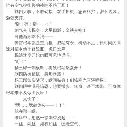
唯有空气被撕裂的残响不绝于耳！
刘四大骇，不敢硬接，双手摇棍，急速格挡，密不透风，
勉强支撑。
“砰！砰！砰——！”
剑气交击棍身，火星四溅，金铁交鸣！
可他渐渐吃不消——
奔雷棍本就是重力棍，威猛有余、机动不足，长时间的高
速对招令他手臂酸胀、虎口发麻。
棍法速度开始肉眼可见地迟滞。
“叮！”
杨三郎一剑横斩，将铁棍猛然拨开！
刘四防御被破，身形暴露！
杨三郎如影随形，瞬间贴身！剑锋寒光直逼咽喉！
刘四眼中满是惊恐，想要撤步、转身、甚至求饶，可身体
根本来不及做出反应！
——太快了！
“我……我命休矣——！！”
就在那一瞬。
破庙中，忽然一缕幽香漫起——
一丝、两丝，如雾如丝，缠绕空气。