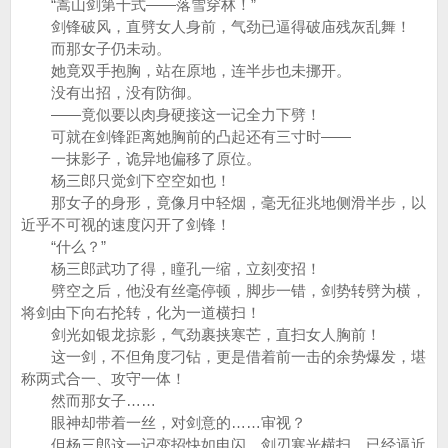
“嵩山剑第十式——落雪穿林！”
剑锋破风，直劈女人身前，气劲已逼得破庙残灰乱舞！
而那女子仍未动。
她竟双手抱胸，站在原地，连半步也未挪开。
没有出招，没有防御。
——竟似要以肉身硬接这一记全力下劈！
可就在剑锋距离她胸前的凸起还有三寸时——
一抹影子，诡异地偏移了原位。
杨三郎只觉剑下空空如也！
那女子的身形，竟像月中轻烟，毫无征兆地侧滑半步，以
近乎不可视的速度闪开了剑锋！
“什么？”
杨三郎武功了得，瞳孔一缩，立刻变招！
劈空之后，他没有丝毫停顿，脚步一错，剑势转劈为横，
将剑由下向右抡转，化为一道横扫！
剑光如银龙掠影，气劲裹挟寒芒，直扫女人胸前！
这一剑，不但角度刁钻，更是借着前一击的余势爆发，堪
称两式合一、攻守一体！
然而那女子……
眼神却带着一丝，对剑意的……审视？
但杨三郎这一记变招快如电闪，剑刃寒光横扫，已经逼近