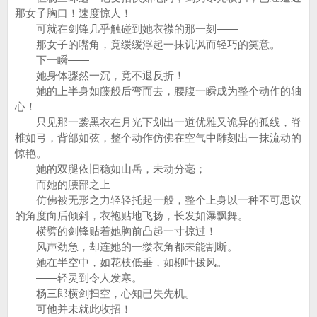
那女子胸口！速度惊人！
可就在剑锋几乎触碰到她衣襟的那一刻——
那女子的嘴角，竟缓缓浮起一抹讥讽而轻巧的笑意。
下一瞬——
她身体骤然一沉，竟不退反折！
她的上半身如藤般后弯而去，腰腹一瞬成为整个动作的轴
心！
只见那一袭黑衣在月光下划出一道优雅又诡异的孤线，脊
椎如弓，背部如弦，整个动作仿佛在空气中雕刻出一抹流动的
惊艳。
她的双腿依旧稳如山岳，未动分毫；
而她的腰部之上——
仿佛被无形之力轻轻托起一般，整个上身以一种不可思议
的角度向后倾斜，衣袍贴地飞扬，长发如瀑飘舞。
横劈的剑锋贴着她胸前凸起一寸掠过！
风声劲急，却连她的一缕衣角都未能割断。
她在半空中，如花枝低垂，如柳叶拨风。
——轻灵到令人发寒。
杨三郎横剑扫空，心知已失先机。
可他并未就此收招！