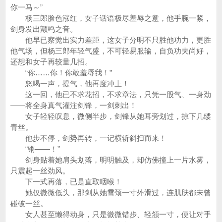
你一马～”
杨三郎脸色涨红，女子话语极尽羞辱之意，他手腕一紧，
剑身发出颤鸣之音。
他早已察觉出实力差距，这女子分明不只胜他功力，更胜
他气场，但杨三郎年轻气盛，不可轻易服输，自负功夫尚好，
还想和女子再较量几招。
“你……你！你敢羞辱我！”
怒喝一声，提气，他再度冲上！
这一回，他已不求花招，不求章法，只凭一股气、一身劲
——将全身真气灌注剑锋，一剑刺出！
女子轻轻叹息，微侧半步，剑锋从她耳旁划过，掠下几缕
青丝。
他步不停，剑势再转，一记横斩斜扫而来！
“锵——！”
剑身贴着她肩头划落，明明触及，却仿佛撞上一片水雾，
只震起一丝劲风。
下一式再落，已是直取咽喉！
她仅微微低头，那剑从她雪颈一寸外滑过，连肌肤都未曾
碰破一丝。
女人甚至懒得动身，只是微微错步、轻颔一寸，便让对手