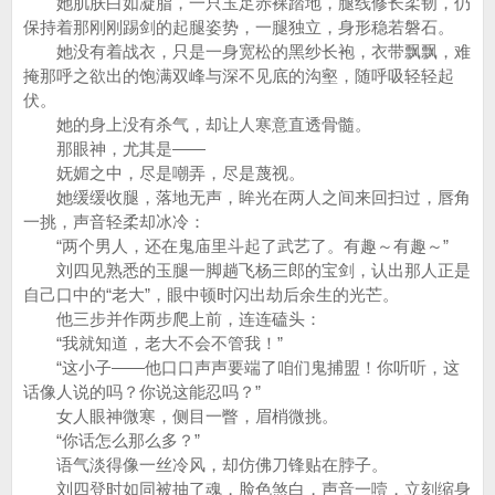
她肌肤白如凝脂，一只玉足赤裸踏地，腿线修长柔韧，仍
保持着那刚刚踢剑的起腿姿势，一腿独立，身形稳若磐石。
她没有着战衣，只是一身宽松的黑纱长袍，衣带飘飘，难
掩那呼之欲出的饱满双峰与深不见底的沟壑，随呼吸轻轻起
伏。
她的身上没有杀气，却让人寒意直透骨髓。
那眼神，尤其是——
妩媚之中，尽是嘲弄，尽是蔑视。
她缓缓收腿，落地无声，眸光在两人之间来回扫过，唇角
一挑，声音轻柔却冰冷：
“两个男人，还在鬼庙里斗起了武艺了。有趣～有趣～”
刘四见熟悉的玉腿一脚趟飞杨三郎的宝剑，认出那人正是
自己口中的“老大”，眼中顿时闪出劫后余生的光芒。
他三步并作两步爬上前，连连磕头：
“我就知道，老大不会不管我！”
“这小子——他口口声声要端了咱们鬼捕盟！你听听，这
话像人说的吗？你说这能忍吗？”
女人眼神微寒，侧目一瞥，眉梢微挑。
“你话怎么那么多？”
语气淡得像一丝冷风，却仿佛刀锋贴在脖子。
刘四登时如同被抽了魂，脸色煞白，声音一噎，立刻缩身