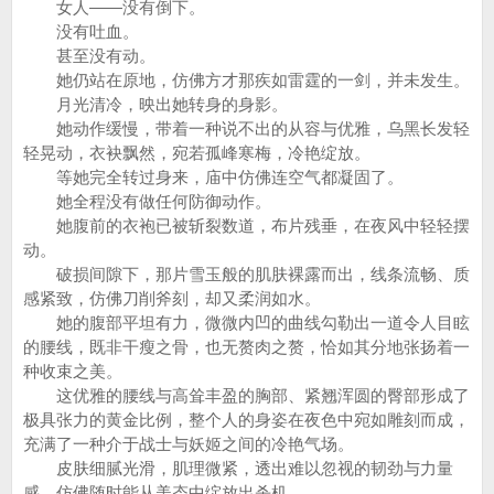
女人——没有倒下。
没有吐血。
甚至没有动。
她仍站在原地，仿佛方才那疾如雷霆的一剑，并未发生。
月光清冷，映出她转身的身影。
她动作缓慢，带着一种说不出的从容与优雅，乌黑长发轻
轻晃动，衣袂飘然，宛若孤峰寒梅，冷艳绽放。
等她完全转过身来，庙中仿佛连空气都凝固了。
她全程没有做任何防御动作。
她腹前的衣袍已被斩裂数道，布片残垂，在夜风中轻轻摆
动。
破损间隙下，那片雪玉般的肌肤裸露而出，线条流畅、质
感紧致，仿佛刀削斧刻，却又柔润如水。
她的腹部平坦有力，微微内凹的曲线勾勒出一道令人目眩
的腰线，既非干瘦之骨，也无赘肉之赘，恰如其分地张扬着一
种收束之美。
这优雅的腰线与高耸丰盈的胸部、紧翘浑圆的臀部形成了
极具张力的黄金比例，整个人的身姿在夜色中宛如雕刻而成，
充满了一种介于战士与妖姬之间的冷艳气场。
皮肤细腻光滑，肌理微紧，透出难以忽视的韧劲与力量
感，仿佛随时能从美态中绽放出杀机。