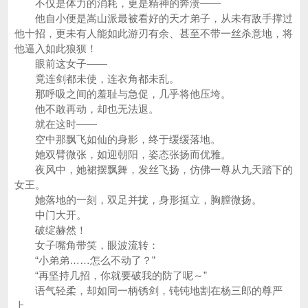
不仅是体力的消耗，更是精神的奔溃——
他自小便是嵩山派最被看好的天才弟子，从未有敌手撑过
他十招，更未有人能如此游刃有余、甚至不带一丝杀意地，将
他逼入如此狼狈！
眼前这女子——
竟连剑都未使，连衣角都未乱。
那呼吸之间的羞耻与急促，几乎将他压垮。
他不敢再动，却也无法退。
就在这时——
空中那飘飞如仙的身影，终于缓缓落地。
她双臂微张，如迎朝阳，姿态张扬而优雅。
夜风中，她裙摆飘舞，发丝飞扬，仿佛一尊从九天踏下的
女王。
她落地的一刻，双足并拢，身形挺立，胸膛微扬。
中门大开。
破绽赫然！
女子嘴角带笑，眼波流转：
“小弟弟……怎么不动了？”
“再坚持几招，你就要破我的防了呢～”
语气轻柔，却如同一柄锈剑，钝钝地割在杨三郎的尊严
上。