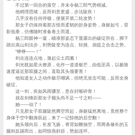
不过第一回合的落空，并未令杨三郎气势稍减。
他稍理思绪，反而剑意更盛，步法陡疾！
几乎没有任何停顿，便展开第二轮攻势！
那女子仍保持着那古怪而柔韧的折身姿势，身躯如弓，背
影低垂，仿佛随时准备卷土而退。
杨三郎眼神一凝，瞄准那姿态下显露出的破绽所在，脚下
踏出嵩山剑法步，剑势陡变为连点、轻挑、崩提之合击之势。
“铮铮——！”
剑尖连连点地，激起尘土四溅！
剑光犹如星火燎原，化作一道道银芒，由低至高，以极致
速度逼近那双腿之间，直取其头颈要害！
他知道女人之动作极尽嘲讽，但绝无攻击可能，反而全身
破绽。
这一剑，疾如风雨骤至，意在封喉碎骨！
就在剑锋距那女子额头尚不足一寸之时——
她——动了！
只见那女子双腿陡然腾空而起，身躯猛然离地，竟然整个
身体于空中翻身跃起，来了一记惊艳的后空翻！
她头颈向后，长发飞扬，脊背如鞭抽空，而两条修长的玉
腿则反踢而出，如同惊燕斜掠，势如连环。