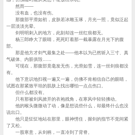
然而——
没有血，也没有伤。
那腹部平滑如初，皮肤若冰雕玉琢，月光一照，竟似泛起
一层淡淡光晕。
剑明明刺入的地方，此刻却连一丝红痕都无。
杨三郎睁大了眼睛，死死盯着那一截暴露在月光下的腹
部。
那是他方才剑气最集之处——他本以为已然斩入三寸、真
气破体、内脏俱毁……
可现在，那腹部竟毫发无伤，光滑如雪，连一丝剑痕都没
有。
他下意识地扫视一遍又一遍，仿佛不肯相信自己的眼睛，
试图在那紧致平坦的肌肤上找出哪怕一点点伤口。
但什么都没有。
只有那被剑风掀开的衣袍残角，在寒风中轻轻拂动。
他的喉头微微动了动，像是想说些什么，却最终什么也没
说出口。
他只是怔怔地站在那里，眼神愣住，握剑的指节不觉间紧
了又松。
一股寒意，从剑柄，一直冷到了背脊。