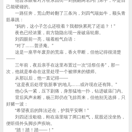
他曾亲眼看对方在东昌街一剑挑翻两名内门弟子，不是自
己能硬碰的。
一路狂奔，荒山野岭翻了三条沟，刘四气喘如牛，额头青
筋暴跳：
“妈的，这小子怎么还咬着？我都快累死了还追？！”
夜色已经浓重，前方隐隐出现一座破庙轮廓。
刘四眼前一亮，喘着粗气自语：
“对了……普济庵。”
这是一座早年废弃的荒庙，香火早断，但他记得很清楚
——
三年前，夜后亲手在这里布置过一次“活祭任务”，那一
次，他就是奉命在这里处理一个被绑来的镖师。
从那以后，他一直记得——
“这是夜后处理‘肮脏事’的地儿……或许现在还有阵。”
他心头一紧，压下剧痛，身形猛地一扑，钻进破庙门内。
背后风声未断，杨三郎仍在飞掠而来，但他别无选择，只
好赌一波：
“希望夜后的阵法还在，护我平安啊！”
刘四还没歇稳，刚在庙里喘了两口粗气，屁股还没坐热，
便听得外头脚步声疾响。
“踏！踏！踏——！”