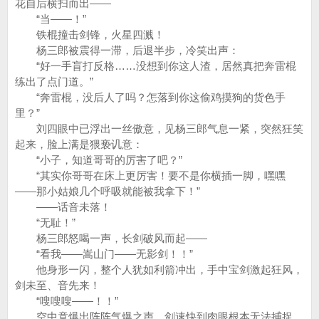
花自后横扫而出——
“当——！”
铁棍撞击剑锋，火星四溅！
杨三郎被震得一滞，后退半步，冷笑出声：
“好一手盲打反格……没想到你这人渣，居然真把奔雷棍
练出了点门道。”
“奔雷棍，没后人了吗？怎落到你这偷鸡摸狗的货色手
里？”
刘四眼中已浮出一丝傲意，见杨三郎气息一紧，突然狂笑
起来，脸上满是猥亵讥意：
“小子，知道哥哥的厉害了吧？”
“其实你哥哥在床上更厉害！要不是你横插一脚，嘿嘿
——那小姑娘几个呼吸就能被我拿下！”
——话音未落！
“无耻！”
杨三郎怒喝一声，长剑破风而起——
“看我——嵩山门——无影剑！！”
他身形一闪，整个人犹如利箭冲出，手中宝剑激起狂风，
剑未至、音先来！
“嗖嗖嗖——！！”
空中竟爆出阵阵气爆之声，剑速快到肉眼根本无法捕捉，