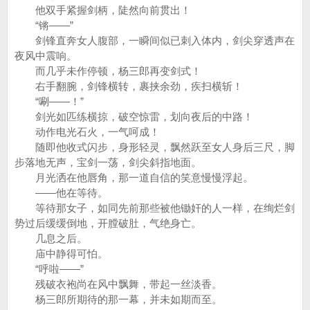
他双手紧握剑柄，陡然向前贯出！
“锵——”
剑锋直奔女人腹部，一瞬间似已刺入体内，剑尖穿透声在
夜风中震响。
而几乎未作停顿，杨三郎再变剑式！
右手翻腕，剑锋横转，裹挟余劲，疾扫横斩！
“唰——！”
剑光如匹练横掠，破空惊雷，划向夜后的中路！
动作电光石火，一气呵成！
随即他收式闪步，身形轻灵，飘然跃至女人身后三尺，脚
步落地无声，宝剑一荡，剑尖斜指地面。
月光洒在他唇角，那一道自信的笑意慢慢浮起。
——他在等待。
等待那女子，如同先前那些被他锄奸的人一样，在绚烂剑
势过后缓缓倒地，开膛破肚，气绝身亡。
几息之后。
庙中静得可怕。
“呼啦——”
残破衣袍尚在风中飘舞，带起一丝淡香。
杨三郎所期待的那一幕，并未如期而至。