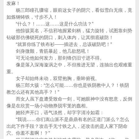
发麻！
杨三郎瞳孔骤缩，眼前这女子的阴穴，看似雪白无痕，竟
如炼钢铸铁，寸步不入！
“什么？！……这……这是什么功法？”
他惊骇莫名，不信邪地握紧剑柄，猛力旋转，试图靠剑势
钻破那仿佛锁死的阴口，刺入体内，让其彻底破防！
“就算你练了铁布衫——插进去，总该破防吧！”
剑身微颤，青筋暴起，他几欲怒吼！
可无论他如何发力，那剑锋仍旧寸进不得。
像是落入深海漩涡之中，不但推进无望，连抽出也艰难重
重。
女子却始终未动，双臂抱胸，垂眸俯视。
杨三郎大骇：“怎么可能……你也是铁阴教中人？！铁阴
教怎么还有其他高手？！”
而女人虽下盘遭受致命一剑，可她眼神中没有怒意，反倒
像是在欣赏一场小动物挣脱牢笼的蠢相。
她轻声开口，语气淡然，却字字清冷如霜：
“我说……你们嵩山派不是鼎鼎有名的正道门派么？怎么
出此下作手段？攻击手无寸铁之人，还攻击的是人家下阴命
穴。你羞不羞啊！？”