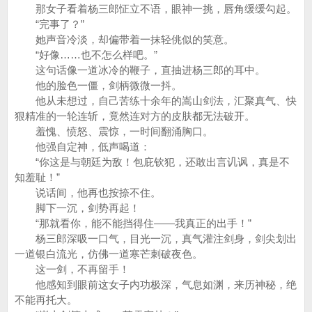
那女子看着杨三郎怔立不语，眼神一挑，唇角缓缓勾起。
“完事了？”
她声音冷淡，却偏带着一抹轻佻似的笑意。
“好像……也不怎么样吧。”
这句话像一道冰冷的鞭子，直抽进杨三郎的耳中。
他的脸色一僵，剑柄微微一抖。
他从未想过，自己苦练十余年的嵩山剑法，汇聚真气、快
狠精准的一轮连斩，竟然连对方的皮肤都无法破开。
羞愧、愤怒、震惊，一时间翻涌胸口。
他强自定神，低声喝道：
“你这是与朝廷为敌！包庇钦犯，还敢出言讥讽，真是不
知羞耻！”
说话间，他再也按捺不住。
脚下一沉，剑势再起！
“那就看你，能不能挡得住——我真正的出手！”
杨三郎深吸一口气，目光一沉，真气灌注剑身，剑尖划出
一道银白流光，仿佛一道寒芒刺破夜色。
这一剑，不再留手！
他感知到眼前这女子内功极深，气息如渊，来历神秘，绝
不能再托大。