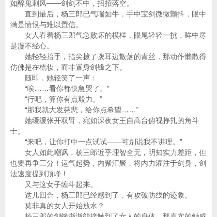
如醉鬼刺风——剑剑不中，招招落空。
直到最后，杨三郎已气喘如牛，手中宝剑微微颤抖，眼中
满是愤恨与难以置信。
女人看着杨三郎气急败坏的模样，眼尾轻轻一挑，眸中尽
是漫不经心。
她轻轻抬手，指尖拨了拨耳边散落的青丝，那动作懒散得
仿佛是在梳妆，而非置身剑锋之下。
随即，她轻笑了一声：
“唉……看你都快急哭了。”
“行吧，算你有点毅力。”
“那我就大发慈悲，给你点希望……”
她缓缓张开双臂，宛如深夜女王自高台俯视挣扎的角斗
士。
“来吧，让你打中一点试试——可别说我不讲理。”
女人如此嘲讽，杨三郎近乎理智全无，明知实力差距，但
也要再争三分！运气起势，内聚汇聚，将内力灌注于剑身，剑
法速度提到顶峰！
又与这女子缠斗起来。
这几回合，杨三郎已经感到了，有攻破防线的迹象。
莫非真的女人开始放水？
杨三郎的剑锋渐渐能接触到了女人的身体，那真实的触感