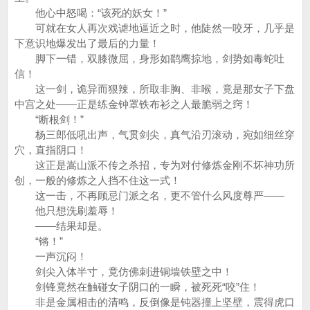
他心中怒喝：“该死的妖女！”
可就在女人再次戏谑地逼近之时，他陡然一咬牙，几乎是
下意识地爆发出了最后的力量！
脚下一错，双膝微屈，身形如鹞鹰掠地，剑势如毒蛇吐
信！
这一剑，诡异而狠辣，所取非胸、非喉，竟是那女子下盘
中宫之处——正是练金钟罩铁布衫之人最脆弱之窍！
“断根剑！”
杨三郎低吼出声，气贯剑尖，真气沿刃滚动，宛如细丝穿
穴，直指阴口！
这正是嵩山派不传之杀招，专为对付修炼金刚不坏神功所
创，一般的修炼之人挡不住这一式！
这一击，不再顾忌门派之名，更不管什么风度尊严——
他只想洗刷羞辱！
——结果却是。
“锵！”
一声沉闷！
剑尖入体半寸，竟仿佛刺进铜墙铁壁之中！
剑锋竟然在触碰女子阴口的一瞬，被死死“咬”住！
非是金属相击的清鸣，反倒像是钝器撞上坚壁，震得虎口