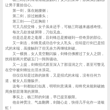
让男子重拾信心。
第一剑，落在她腰侧；
第二剑，掠过她膝头；
第三剑——已近胸前！
可又几招交锋，女子虽未还手，可杨三郎越来越感奇怪。
每次几欲攻破屏障，刀似见血。
但是总是差之毫厘，且剑锋总是擦碰到一些奇异的部位。
又一刺击，剑锋竟成功击中女人乳头，但却是行剑已是招
式的末端，虽接触到了但无余力再继续刺破。
又一横挑，女人竟空翻闪躲，剑锋仿佛擦过了女人之阴，
扰得那两片肥硕玉门一阵阵骚动。
又一上提，剑锋招式甚至深入了那湿润之穴，甚至可瞥见
在空中被剑锋扯出淫水浪花。
但仅仅却是过路的旅客，又是招式的末端，没有任何力
道，被女人后撤躲开。
这每一剑都如幻似真，明明剑意满满，却终究未能刺破她
周身那层薄薄的屏障。
事实上，杨三郎的剑速，早已提至极限。
他全神贯注、气血翻腾，剑随心走，快得几乎化作一道银
虹！