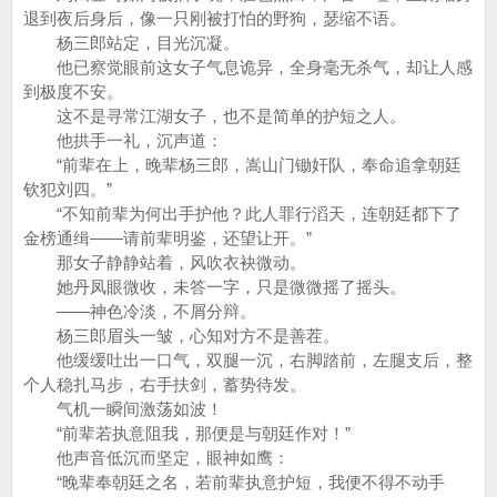
退到夜后身后，像一只刚被打怕的野狗，瑟缩不语。
杨三郎站定，目光沉凝。
他已察觉眼前这女子气息诡异，全身毫无杀气，却让人感
到极度不安。
这不是寻常江湖女子，也不是简单的护短之人。
他拱手一礼，沉声道：
“前辈在上，晚辈杨三郎，嵩山门锄奸队，奉命追拿朝廷
钦犯刘四。”
“不知前辈为何出手护他？此人罪行滔天，连朝廷都下了
金榜通缉——请前辈明鉴，还望让开。”
那女子静静站着，风吹衣袂微动。
她丹凤眼微收，未答一字，只是微微摇了摇头。
——神色冷淡，不屑分辩。
杨三郎眉头一皱，心知对方不是善茬。
他缓缓吐出一口气，双腿一沉，右脚踏前，左腿支后，整
个人稳扎马步，右手扶剑，蓄势待发。
气机一瞬间激荡如波！
“前辈若执意阻我，那便是与朝廷作对！”
他声音低沉而坚定，眼神如鹰：
“晚辈奉朝廷之名，若前辈执意护短，我便不得不动手