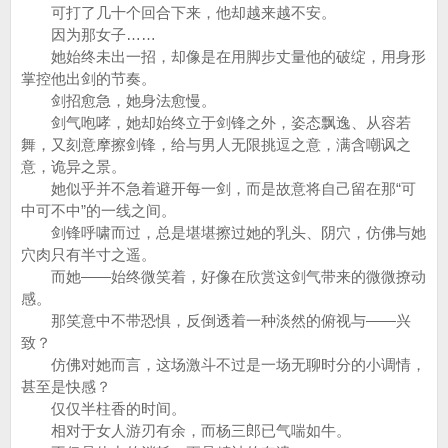
可打了几十个回合下来，他却越来越不安。
因为那女子……
她始终未出一招，却像是在用脚步丈量他的破绽，用身形
掌控他出剑的节奏。
剑招愈急，她身法愈慢。
剑气咆哮，她却始终立于剑锋之外，姿态飘逸、从容若
舞，又刻意摩擦剑锋，给与男人无限挑逗之意，满含嘲讽之
意，诡异之景。
她似乎并不急着避开每一剑，而是故意将自己留在那“可
中可不中”的一线之间。
剑锋呼啸而过，总是堪堪擦过她的乳头、阴穴，仿佛与她
穴肉只有半寸之遥。
而她——始终微笑着，好像在欣赏这剑气带来的微微撩动
感。
那笑意中不带恐惧，反倒透着一种淡然的俯视与——兴
致？
仿佛对她而言，这场激斗不过是一场无聊时分的小调情，
甚至是快感？
仅仅半柱香的时间。
相对于女人游刃有余，而杨三郎已气喘如牛。