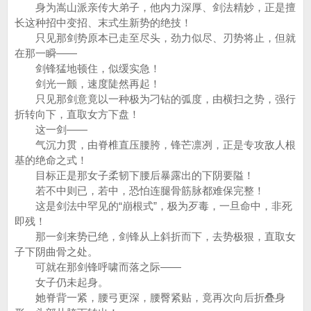
身为嵩山派亲传大弟子，他内力深厚、剑法精妙，正是擅
长这种招中变招、末式生新势的绝技！
只见那剑势原本已走至尽头，劲力似尽、刃势将止，但就
在那一瞬——
剑锋猛地顿住，似缓实急！
剑光一颤，速度陡然再起！
只见那剑意竟以一种极为刁钻的弧度，由横扫之势，强行
折转向下，直取女方下盘！
这一剑——
气沉力贯，由脊椎直压腰胯，锋芒凛冽，正是专攻敌人根
基的绝命之式！
目标正是那女子柔韧下腰后暴露出的下阴要隘！
若不中则已，若中，恐怕连腿骨筋脉都难保完整！
这是剑法中罕见的“崩根式”，极为歹毒，一旦命中，非死
即残！
那一剑来势已绝，剑锋从上斜折而下，去势极狠，直取女
子下阴曲骨之处。
可就在那剑锋呼啸而落之际——
女子仍未起身。
她脊背一紧，腰弓更深，腰臀紧贴，竟再次向后折叠身