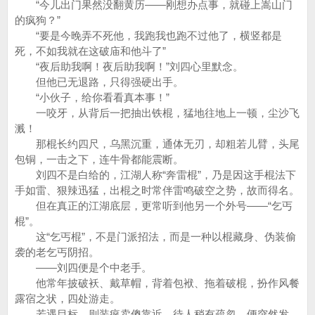
“今儿出门果然没翻黄历——刚想办点事，就碰上嵩山门
的疯狗？”
“要是今晚弄不死他，我跑我也跑不过他了，横竖都是
死，不如我就在这破庙和他斗了”
“夜后助我啊！夜后助我啊！”刘四心里默念。
但他已无退路，只得强硬出手。
“小伙子，给你看看真本事！”
一咬牙，从背后一把抽出铁棍，猛地往地上一顿，尘沙飞
溅！
那棍长约四尺，乌黑沉重，通体无刃，却粗若儿臂，头尾
包铜，一击之下，连牛骨都能震断。
刘四不是白给的，江湖人称“奔雷棍”，乃是因这手棍法下
手如雷、狠辣迅猛，出棍之时常伴雷鸣破空之势，故而得名。
但在真正的江湖底层，更常听到他另一个外号——“乞丐
棍”。
这“乞丐棍”，不是门派招法，而是一种以棍藏身、伪装偷
袭的老乞丐阴招。
——刘四便是个中老手。
他常年披破袄、戴草帽，背着包袱、拖着破棍，扮作风餐
露宿之状，四处游走。
若遇目标，则装疯卖傻靠近，待人稍有疏忽，便突然发