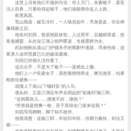
这世上没有他们不接的勾当：夺人灭门，杀妻噬子，甚至
活人煎香，只要给得起银子，他们就能替你送人上路。
夜黑风高。
荒山残庙，破瓦冷灯，一人喘息如牛，浑身是血，伏在神
像残躯之后。
他名叫刘四，曾是朝廷钦犯，入过死牢，后越狱而逃，投
靠鬼捕盟，从此在江湖上销声匿迹，专接墨榜为生。
此刻他刚从嵩山门护镖杀手的围剿中逃脱，浑身伤痕，连
夜潜入这间荒废已久的破庙避难。
刘四已经很久没作案了。
这次出手，不是为了银子——是精虫上脑。
他盯上一户良家女子，原想着悄悄带走、爽完便弃，结果
刚抓住裙角——
就撞上了嵩山门“锄奸队”的人马。
领头的，正是江湖近年声名鹊起的“追魂剑”杨三郎。
“这倒霉劲儿……撞谁不好，撞他？”
“劳资就是想爽一炮，至于弄得全门派来追我？”
刘四骂骂咧咧，脚下却不敢停。
他很清楚：这杨三郎，年轻归年轻，但脚力极快，剑法又
狠——