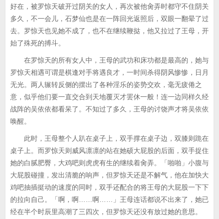
好在，被罗惊天破开过阴关的女人，再次被他肏弄时都守不住阴关
多久，不一会儿，石梦仙也是在一阵回光返照后，双眼一翻晕了过
去。罗惊天也见她不成了，也不在继续鞭挞，他又拉过了王母，开
始了殊死的搏斗。
在罗惊天的所有女人中，王母的武功和床功都是最高的，她与
罗惊天相遇可谓是棋逢对手将遇良才，一时间杀得阴风惨惨，日月
无光。两人辗转反侧的摆出了各种淫乐的姿势交欢，毫无疲倦之
意，似乎他们要一直交合到天地覆灭才罢休一般！连一边同样久经
战阵的吴依依都看呆了。不知过了多久，王母的讨饶声才将吴依依
唤醒。
此时，王母整个人趴在桌子上，双手撑在桌子边，双膝则跪在
桌子上。而罗惊天则威风凛凛的站在她硕大屁股的后面，双手捉住
她的白腻肥臀，大鸡吧则虎虎有生的继续着肏弄。「啪啪」小腹与
大屁股碰撞，发出清脆的响声，但罗惊天还是不解气，他在加快大
鸡吧抽插挺动的速度的同时，双手还配合的将王母的大屁股一下下
的拉向自己。「啊，啊……啊……」王母连话都说不出来了，她已
经在半个时辰里高潮了三四次，但罗惊天还没有放过她的意思。