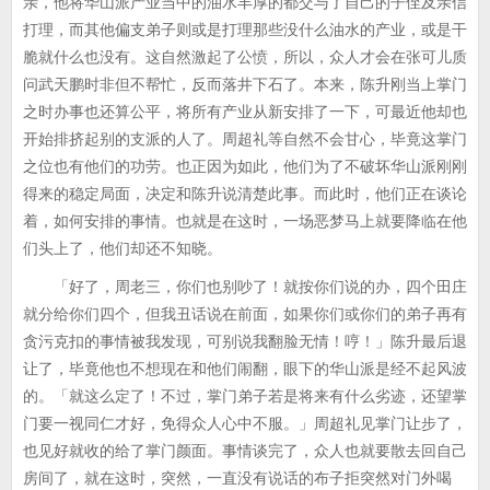
亲，他将华山派产业当中的油水丰厚的都交与了自己的子侄及亲信
打理，而其他偏支弟子则或是打理那些没什么油水的产业，或是干
脆就什么也没有。这自然激起了公愤，所以，众人才会在张可儿质
问武天鹏时非但不帮忙，反而落井下石了。本来，陈升刚当上掌门
之时办事也还算公平，将所有产业从新安排了一下，可最近他却也
开始排挤起别的支派的人了。周超礼等自然不会甘心，毕竟这掌门
之位也有他们的功劳。也正因为如此，他们为了不破坏华山派刚刚
得来的稳定局面，决定和陈升说清楚此事。而此时，他们正在谈论
着，如何安排的事情。也就是在这时，一场恶梦马上就要降临在他
们头上了，他们却还不知晓。
「好了，周老三，你们也别吵了！就按你们说的办，四个田庄
就分给你们四个，但我丑话说在前面，如果你们或你们的弟子再有
贪污克扣的事情被我发现，可别说我翻脸无情！哼！」陈升最后退
让了，毕竟他也不想现在和他们闹翻，眼下的华山派是经不起风波
的。「就这么定了！不过，掌门弟子若是将来有什么劣迹，还望掌
门要一视同仁才好，免得众人心中不服。」周超礼见掌门让步了，
也见好就收的给了掌门颜面。事情谈完了，众人也就要散去回自己
房间了，就在这时，突然，一直没有说话的布子拒突然对门外喝