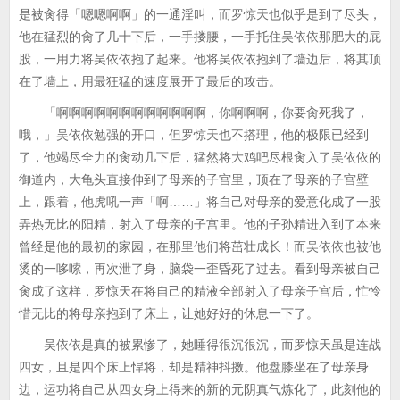
是被肏得「嗯嗯啊啊」的一通淫叫，而罗惊天也似乎是到了尽头，
他在猛烈的肏了几十下后，一手搂腰，一手托住吴依依那肥大的屁
股，一用力将吴依依抱了起来。他将吴依依抱到了墙边后，将其顶
在了墙上，用最狂猛的速度展开了最后的攻击。
「啊啊啊啊啊啊啊啊啊啊啊啊，你啊啊啊，你要肏死我了，
哦，」吴依依勉强的开口，但罗惊天也不搭理，他的极限已经到
了，他竭尽全力的肏动几下后，猛然将大鸡吧尽根肏入了吴依依的
御道内，大龟头直接伸到了母亲的子宫里，顶在了母亲的子宫壁
上，跟着，他虎吼一声「啊……」将自己对母亲的爱意化成了一股
弄热无比的阳精，射入了母亲的子宫里。他的子孙精进入到了本来
曾经是他的最初的家园，在那里他们将茁壮成长！而吴依依也被他
烫的一哆嗦，再次泄了身，脑袋一歪昏死了过去。看到母亲被自己
肏成了这样，罗惊天在将自己的精液全部射入了母亲子宫后，忙怜
惜无比的将母亲抱到了床上，让她好好的休息一下了。
吴依依是真的被累惨了，她睡得很沉很沉，而罗惊天虽是连战
四女，且是四个床上悍将，却是精神抖擞。他盘膝坐在了母亲身
边，运功将自己从四女身上得来的新的元阴真气炼化了，此刻他的