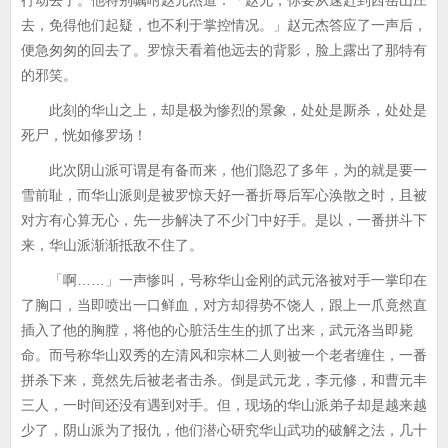
行动去了。他特别嘱咐赵元杰道：「赵兄，你要从速赶到西岳山庄
去，免得他们起疑，也不利于掌控情况。」赵元杰答应了一声后，
便急匆匆的回去了。罗惊天看着他远去的背影，脸上露出了那特有
的邪笑。
此刻的华山之上，却是极为惨烈的景象，处处是厮杀，处处是
死尸，恍如修罗场！
此次阴山派可谓是有备而来，他们隐忍了多年，为的就是要一
雪前耻，而华山派则是被罗惊天好一番折辱后军心涣散之时，且被
对方有心算无心，先一步解决了不少门中好手。是以，一番拼斗下
来，华山派渐渐抵敌不住了。
「啊……」一声惨叫，号称华山金刚的武元洛被对手一掌印在
了胸口，当即喷出一口鲜血，对方却得势不饶人，跟上一爪竟然直
插入了他的胸膛，将他的心脏活生生的抓了出来，武元洛当即毙
命。而号称华山双秀的左清风和宗林二人则被一个老者缠住，一番
拼杀下来，竟然先后被老者击杀。倒是武元龙，李元修，和曹元丰
三人，一时间还没有遇到对手。但，现场的华山派弟子却是越来越
少了，阴山派为了报仇，他们潜心研究华山武功的破解之法，几十