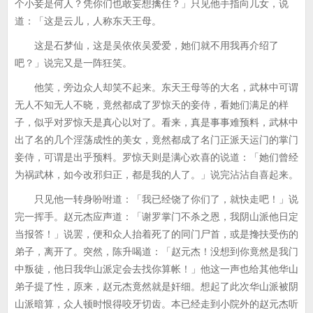
个小妾是何人？凭你们也敢妄想擒住？」只见他手指向几女，说
道：「这是云儿，人称东天王母。
这是石梦仙，这是吴依依吴爱爱，她们就不用我再介绍了
吧？」说完又是一阵狂笑。
他笑，旁边众人却笑不起来。东天王母等的大名，武林中可谓
无人不知无人不晓，竟然都成了罗惊天的妾侍，看她们满足的样
子，似乎对罗惊天是真心以对了。看来，真是事事难预料，武林中
出了名的几个淫荡成性的美女，竟然都成了名门正派天运门的掌门
妾侍，可谓是出乎预料。罗惊天则是满心欢喜的说道：「她们曾经
为祸武林，如今改邪归正，都是我的人了。」说完沾沾自喜起来。
只见他一转身吩咐道：「我已经饶了你们了，就快走吧！」说
完一挥手。赵元杰应声道：「谢罗掌门不杀之恩，我阴山派他日定
当报答！」说罢，便和众人抬着死了的同门尸首，或是搀扶受伤的
弟子，离开了。突然，陈升喝道：「赵元杰！没想到你竟然是我门
中叛徒，他日我华山派定会去找你算帐！」他这一声也给其他华山
弟子提了性，原来，赵元杰竟然就是奸细。想起了此次华山派被阴
山派暗算，众人顿时恨得咬牙切齿。本已经走到小院外的赵元杰听