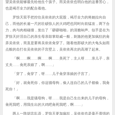
望吴依依能够最先给他生个孩子。而吴依依也明白他的这番苦心，
也是竭尽全力的配合着他。
罗惊天双手把控住吴依依的大屁股，竭尽全力的将她拉向自
己，而他的长逾一尺的壮硕惊人的大鸡吧也同时向前猛攻，两下合
力，肉与肉相碰撞，发出了「噼噼啪啪」的清脆响声。似乎是在为
罗惊天奸淫自己的亲生母亲鼓掌助威一般，刺激的他更加疯狂的肏
弄吴依依，简直是要将吴依依肏穿了。随着他那硕大的大龟头如雨
点般的击打在吴依依的子宫壁上，吴依依再次的高潮了起来。
「啊……啊……啊……啊……美死了，主人呀……亲儿子，亲
丈夫……肏死亲娘了，啊……」
「穿了，肏穿了，呀……儿子肏穿亲娘的子宫了」
「好，就肏死你，你这骚母狗，偷人连自己的儿子都偷，我肏
死你！」
「啊……我是骚母狗，呀……我是自己生出来的儿子的母狗，
肏死我吧，用我生出的大鸡吧肏死我吧，啊……」
两人一阵胡言乱语，罗惊天更加疯狂，吴依依也是毫不畏惧的