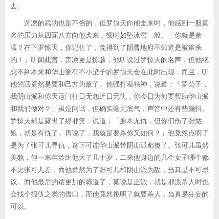
去。
萧凛的武功也是不俗的，但罗惊天向他走来时，他感到一股莫
名的压力从四面八方向他袭来，顿时如坠冰窖一般。「你就是萧
凛？在下罗惊天，你记住了，免得到了阴曹地府不知道是被谁杀
的！」听闻此言，萧凛更是惊骇，他听说过罗惊天的名声，但他绝
想不到本来和华山派有不小梁子的罗惊天会在此时出现，而且，听
他的话竟然是要和己方为敌了。他强打着精神，说道：「罗公子，
我阴山派和你天运门往日无怨近日无仇，你今日为何要帮助华山派
和我们做对？」虽是问话，但确实毫无底气，声音中还有些颤抖。
罗惊天却是露出了那邪笑，说道：「原本无仇，但你们伤了张姑
娘，就是有仇了。再说了，我就是要杀你又如何？」他竟然点明了
是为了张可儿寻仇，这下可连华山派带阴山派都傻了。张可儿虽然
美貌，但一来年龄比他大了几十岁，二来他身边的几个女子哪个都
不比张可儿差，而他竟然为了张可儿和阴山派为敌，当真是不可思
议。而他最后的话更加的霸道了，莫说是正派，就是邪派杀人时也
会找个报仇之类的借口，而他竟然挑明了就要杀人，当真是狂妄的
可以。