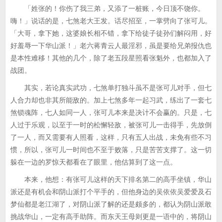
「姓张的！你伤了我三弟，又添了一桩账，今日顶不饶你。
嗨！」说话的是，七煞老大王发。话尽招至，一掌劈向了张可儿。
「大哥，拿下她，这婆娘长相不错，拿下给徒子徒孙们解闷用，好
好羞辱一下华山派！」老六蒋青云人最淫邪，虽是要给兄弟报仇也
是本性难移！其他的几个，除了老五段星照看张魁外，也都加入了
战团。
其实，若论真实武功，七煞单打独斗虽不是张可儿对手，但七
人合力却也非其所能敌的。加上七煞多年一起习武，练出了一套七
煞锁魂阵，七人如同一人，张可儿本来是决计不会赢的。只是，七
人过于乐观，以至于一时的松懈轻敌，被张可儿一击得手，先放倒
了一人，而又需要有人照看，这样，只有五人出战，未免有些不习
惯，所以，张可儿一时间也不至于败落，只是苦苦支撑了。这一切
躲在一边的罗惊天都看在了眼里，他估算到了这一点。
本来，他想：有张可儿这样的天下排名第二的高手坐镇，华山
派还是有机会和阴山派打个平手的，但他身边的吴依依吴爱爱及石
梦仙都是老江湖了，对阴山派了解的还是颇多的，都认为阴山派敢
挑战华山，一定有高手助阵。而东天王母则更是一语中的，将阴山