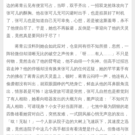
边的蒋青云见有便宜可占，当即，双手齐出，一招双龙抢珠攻向了
张可儿的酥胸。他在张可儿无可闪避时出手，也是掐算好了时机
了，张可儿也是知道自己无可幸免，心想，若是被这厮羞辱，杀不
了他便自尽了。于是，她也不再躲避，反倒是一掌迎向了他的天灵
盖，竟然真是要同归于尽了！
蒋青云没料到她会如此应对，仓皇间有些不知所措，忽然，一
阵轻微但却清晰无比的破空之声传来，「呀……有人……」不只是
何物，竟然击在了他的臂弯处，他不由得一个失神。但高手过招岂
容走神？他的停顿却没有换来张可儿的任何迟疑，她的芊芊素手有
力的拂在了蒋青云的天灵盖上，顿时，蒋青云闷哼一声，他连有人
偷袭都没有叫出，就双眼圆睁的气绝身亡，鲜血从他的耳鼻眼角流
出，情形甚是可怖！这场变故可谓是突然，张可儿自然也是察觉到
了有人相助，她看向暗器发出的大概方向，脆声说道：「不知何方
高人相助，可请现身？小女子好当面拜谢。」七煞中最为阴狠的老
四鲁雄看她背对自己，突然发难，一式阴风摧心悄无声息的发出，
「呔！无耻！」一个人影从院子边的大树上飞速跃下，其速度之迅
捷，竟然连院子中这几个高手都没有看清楚是什么人。但鲁雄与张