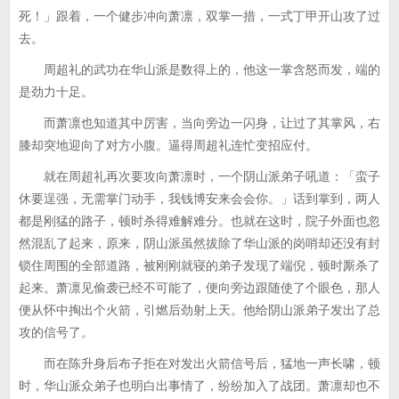
死！」跟着，一个健步冲向萧凛，双掌一措，一式丁甲开山攻了过
去。
周超礼的武功在华山派是数得上的，他这一掌含怒而发，端的
是劲力十足。
而萧凛也知道其中厉害，当向旁边一闪身，让过了其掌风，右
膝却突地迎向了对方小腹。逼得周超礼连忙变招应付。
就在周超礼再次要攻向萧凛时，一个阴山派弟子吼道：「蛮子
休要逞强，无需掌门动手，我钱博安来会会你。」话到掌到，两人
都是刚猛的路子，顿时杀得难解难分。也就在这时，院子外面也忽
然混乱了起来，原来，阴山派虽然拔除了华山派的岗哨却还没有封
锁住周围的全部道路，被刚刚就寝的弟子发现了端倪，顿时厮杀了
起来。萧凛见偷袭已经不可能了，便向旁边跟随使了个眼色，那人
便从怀中掏出个火箭，引燃后劲射上天。他给阴山派弟子发出了总
攻的信号了。
而在陈升身后布子拒在对发出火箭信号后，猛地一声长啸，顿
时，华山派众弟子也明白出事情了，纷纷加入了战团。萧凛却也不