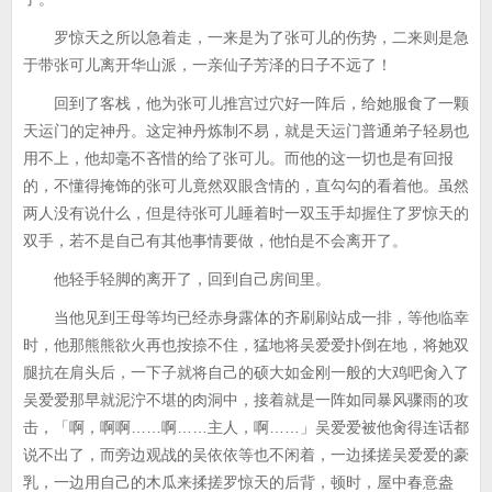
罗惊天之所以急着走，一来是为了张可儿的伤势，二来则是急
于带张可儿离开华山派，一亲仙子芳泽的日子不远了！
回到了客栈，他为张可儿推宫过穴好一阵后，给她服食了一颗
天运门的定神丹。这定神丹炼制不易，就是天运门普通弟子轻易也
用不上，他却毫不吝惜的给了张可儿。而他的这一切也是有回报
的，不懂得掩饰的张可儿竟然双眼含情的，直勾勾的看着他。虽然
两人没有说什么，但是待张可儿睡着时一双玉手却握住了罗惊天的
双手，若不是自己有其他事情要做，他怕是不会离开了。
他轻手轻脚的离开了，回到自己房间里。
当他见到王母等均已经赤身露体的齐刷刷站成一排，等他临幸
时，他那熊熊欲火再也按捺不住，猛地将吴爱爱扑倒在地，将她双
腿抗在肩头后，一下子就将自己的硕大如金刚一般的大鸡吧肏入了
吴爱爱那早就泥泞不堪的肉洞中，接着就是一阵如同暴风骤雨的攻
击，「啊，啊啊……啊……主人，啊……」吴爱爱被他肏得连话都
说不出了，而旁边观战的吴依依等也不闲着，一边揉搓吴爱爱的豪
乳，一边用自己的木瓜来揉搓罗惊天的后背，顿时，屋中春意盎