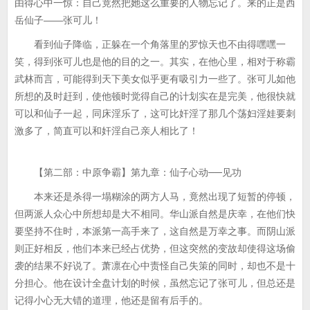
由得心中一惊：自己竟然把她这么重要的人物忘记了。来的正是西
岳仙子——张可儿！
看到仙子降临，正躲在一个角落里的罗惊天也不由得嘿嘿一
笑，得到张可儿也是他的目的之一。其实，在他心里，相对于称霸
武林而言，可能得到天下美女似乎更有吸引力一些了。张可儿如他
所想的及时赶到，使他顿时觉得自己的计划实在是完美，他很快就
可以和仙子一起，同床淫乐了，这可比奸淫了那几个荡妇淫娃要刺
激多了，简直可以和奸淫自己亲人相比了！
【第二部：中原争霸】第九章：仙子心动──见功
本来还是杀得一塌糊涂的两方人马，竟然出现了短暂的停顿，
但两派人众心中所想却是大不相同。华山派自然是庆幸，在他们快
要坚持不住时，本派第一高手来了，这自然是万幸之事。而阴山派
则正好相反，他们本来已经占优势，但这突然的变故却使得这场偷
袭的结果不好说了。萧凛在心中责怪自己失策的同时，却也不是十
分担心。他在设计全盘计划的时候，虽然忘记了张可儿，但总还是
记得小心无大错的道理，他还是留有后手的。