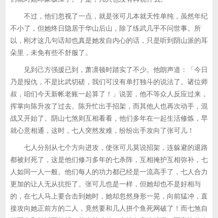
不过，他们忽视了一点，就是张可儿本就天性单纯，虽然年纪
不小了，但她终日隐居于华山后山，除了练武几乎不问世事。所
以，刚才这几句话却也真是她发自内心的话，只是听到阴山派的耳
朵里，未免有些不舒服了。
见到己方强援已到，萧凛顿时踏实了不少。他朗声道：「今日
乃是报仇，不是比武切磋，我们可没有单打独斗的说法了。诸位师
叔，咱们今天新帐老账一起算了！」说罢，他不等众人反应过来，
挥掌向陈升攻了过去。陈升忙出手招架，而其他人也再次动手，混
战又开始了。阴山七煞则互相看看，他们多年在一起生活修炼，早
就心意相通，这时，七人突然发难，纷纷出手攻向了张可儿！
七人分别从七个方向进攻，使张可儿莫说招架，连躲避的退路
都被封死了，这是他们修习多年的七杀阵，互相掩护互相弥补，七
人如同一人一般。他们每人的功力都已经是一流高手了，七人合力
更加的让人无从抗拒了。张可儿也是一样，但她却也不是好相与
的，在七人马上要合击到她时，她却忽然身形一晃，向前猛冲，直
接攻向她正前方的二人，竟然要和几人拼个鱼死网破了！而七煞自