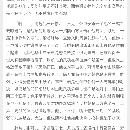
俘就是被杀，受伤的更是不计其数。而勉强支撑的几个华山高手也
是不好过，他们无不感觉压力渐增。
「啊……」周超礼一声惨叫，只见，钱博安避开了他的一式白
鹤晾翅后，趁他招使用老之际一招阴山寒风击在他肩头。顿时，一
股冰冷异常的寒气，沿着脉络一直渗入到周超礼颤中气海，他惨叫
一声后，便翻滚着倒在了一边，立时有阴山派弟子跟上将他制住捆
了起来。而其他华山弟子虽是想去救援，但无奈自己还难以保全，
也只有眼睁睁看着了。周超礼的武功在华山虽不是第一，但也只是
略逊于布子拒和武天鹏而已，他被对手击倒，可谓是令华山派那本
就不高的士气更加丧失殆尽了。陈升和布子拒此刻也是硬撑着，而
张可儿情况也更加不妙了。本来，若是七煞中任何一人与她单独对
决，即便是他们仔细钻研华山派武功多年，也不是她对手。哪怕是
两三个联手，也不至于败落。但对手现在是五个人，她能够撑到现
在也不容易了。蒋青云早对她馋涎欲滴了，此刻见己方完全占了上
风，更加的肆无忌惮起来。他手上不停，嘴上也胡三胡四的乱说，
张可儿虽是古井无波，但也禁不住他如此挑衅，心神也乱了起来。
忽然，张可儿一掌震退了老二风良后，还没有来得及回身，旁