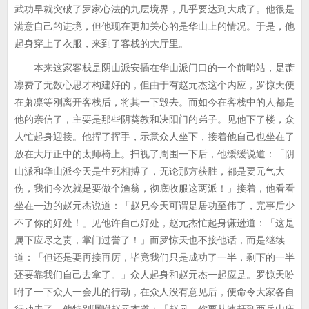
武功早就突破了罗家心法的九层境界，几乎要达到大成了。他很是
满意自己的进境，但他现在更加关心的是华山上的情况。于是，他
起身穿上了衣服，来到了客栈的大厅里。
本来这家客栈是阴山派安插在华山派门口的一个前哨站，是萧
凛费了无数心思才构建好的，但由于有赵元杰这个内应，罗惊天便
在萧凛等刚离开客栈后，将其一下毁去。而如今在客栈中的人都是
他的亲信了，主要是那些阴葵教和决阳门的弟子。见他下了楼，众
人忙起身迎接。他挥了挥手，示意众人坐下，接着他自己也坐在了
放在大厅正中的太师椅上。扫视了周围一下后，他缓缓说道：「阴
山派和华山派今天是生死相搏了，无论那方获胜，都是要元气大
伤，我们今次就是要做个渔翁，彻底收服这两派！」接着，他看看
坐在一边的赵元杰说道：「赵兄今天可谓是居功至伟了，完事后少
不了你的好处！」见他许自己好处，赵元杰忙起身谦逊道：「这是
属下应尽之责，掌门过誉了！」而罗惊天也不接他话，而是继续
道：「但还是要再接再厉，毕竟我们只是成功了一半，剩下的一半
还要靠我们自己去拿了。」众人起身和赵元杰一起应是。罗惊天吩
咐了一下众人一会儿的行动，在众人没有意见后，便命令大家各自