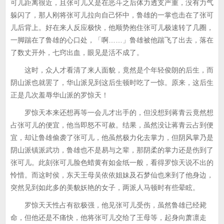
可儿距离很近，且张可儿又是在恶斗之后体力透支严重，没有力气
躲闪了，那人刚将张可儿拉向自己怀中，鲁雄的一掌也击在了张可
儿后背上。好在来人反应极快，他顺势抱住张可儿极速转了几圈，
一脚踹在了鲁雄的心口处，「啊……」鲁雄被他踹飞了出去，落在
了数丈开外，七窍出血，眼见是活不成了。
这时，众人才看清了来人面貌，竟然是个年轻俊朗的后生，而
阴山派也就罢了，华山派见到这后生顿时吃了一惊。原来，这后生
正是几次羞辱华山派的罗惊天！
罗惊天本来还想再等一会儿才出手的，但没想到蒋青云竟然想
占张可儿的便宜，他当即怒不可赦。结果，虽然没让蒋青云占到便
宜，却让鲁雄偷袭了张可儿，他虽然极力化去掌力，但阴风掌乃是
阴山派镇派武功，鲁雄也不是易与之辈，那阴柔的掌力还是伤到了
张可儿。此刻张可儿脸色蜡黄有如金纸一般，看得罗惊天说不出的
怜惜。而这时侯，东天王母吴依依姐妹及石梦仙也来到了他身边，
突然见到如此多的美貌妖艳的女子，两派人马顿时有些晕眩。
罗惊天天性占有欲极强，他见张可儿受伤，虽然鲁雄已经毙
命，但他还是不痛快，他将张可儿交给了王母等，起身向萧凛走