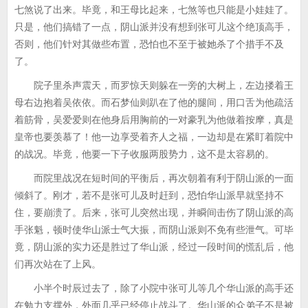
七煞说了出来。毕竟，和王母比起来，七煞等也只能是小娃娃了。
只是，他们搞错了一点，阴山派并没有想到张可儿这个绝顶高手，
否则，他们针对其做些布置，恐怕也不至于被她杀了个措手不及
了。
院子里杀声震天，而罗惊天则躲在一旁的大树上，左边搂着王
母右边抱着吴依依。而石梦仙则趴在了他的腿间，用口舌为他疏活
着筋骨，吴爱爱则在他身后用胸前的一对豪乳为他做着按摩，真是
皇帝也要羡慕了！他一边享受着齐人之福，一边却是在紧盯着院中
的战况。毕竟，他要一下子收服两股势力，这不是太容易的。
而院里战况在短时间的平衡后，再次朝着有利于阴山派的一面
倾斜了。刚才，若不是张可儿及时赶到，恐怕华山派早就坚持不
住，要崩溃了。后来，张可儿突然出现，并瞬间击伤了阴山派的高
手张魁，顿时使华山派士气大振，而阴山派则不免有些泄气。可毕
竟，阴山派的实力还是胜过了华山派，经过一段时间的慌乱后，他
们再次站在了上风。
小半个时辰过去了，除了小院中张可儿等几个华山派的高手还
在勉力支撑外，外面几乎已经停止战斗了。华山派的众弟子不是被