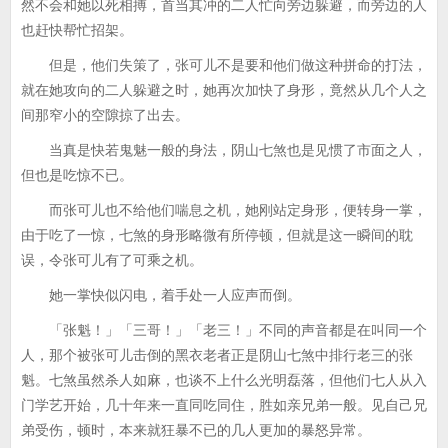
然不会和她以死相搏，首当其冲的二人忙向旁边躲避，而旁边的人
也赶快帮忙招架。
但是，他们失策了，张可儿不是要和他们做这种拼命的打法，
就在她攻向的二人躲避之时，她再次加快了身形，竟然从几个人之
间那窄小的空隙掠了出去。
当真是快若鬼魅一般的身法，阴山七煞也是见惯了市面之人，
但也是吃惊不已。
而张可儿也不给他们喘息之机，她刚站定身形，便转身一掌，
由于吃了一惊，七煞的身形略微有所停顿，但就是这一瞬间的耽
误，令张可儿有了可乘之机。
她一掌快似闪电，着手处一人应声而倒。
「张魁！」「三哥！」「老三！」不同的声音都是在叫同一个
人，那个被张可儿击倒的黑衣老者正是阴山七煞中排行老三的张
魁。七煞虽然杀人如麻，也谈不上什么光明磊落，但他们七人从入
门学艺开始，几十年来一直同吃同住，胜如亲兄弟一般。见自己兄
弟受伤，顿时，本来就狂暴不已的几人更加的暴怒异常。