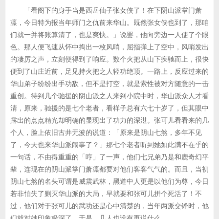
「看阁下的身手当是西岳仙子张女侠了！在下阴山派掌门萧
凛，今日特为报当年师门之仇前来华山。既然张女侠也到了，那咱
们就一并将账算清了，也是爽快。」说罢，他向旁边一人使了个眼
色。那人便飞速从怀中掏出一枚风哨，屈指弹上了空中，风哨发出
的凄厉之声，立刻便得到了响应。数个火把从山下疾驰而上，很快
便到了山庄近前，足见持火把之人轻功绝顶。一路上，反应过来的
华山弟子纷纷出手功敌，但不是打空，就是索性被对方随意的一击
重创。待到几个驰援的阴山派之人来到小院中时，华山派众人才看
清，原来，驰援的是七个老者，看样子总有六七十岁了，但其眼中
露出的点点精光却明确的显现出了功力的深湛。张可儿看看来的几
个人，脸上依旧古井无波的说道：「原来是阴山七煞，多年不见
了，今天也来华山派闹事了？」那七个老者听到她如此满不在乎的
一句话，不由得重重的「哼」了一声，他们七兄弟乃是和鹿奇幻平
辈，连现在的阴山派掌门萧凛都要对他们客客气气的。而且，当初
阴山七煞的名头可谓是威震武林，黑道中人更是以他们为尊，今日
若非怕失了剿灭华山派的大局，早就要和张可儿拼个死活了！不
过，他们对于张可儿的武功还是心中清楚的，当年两派交锋时，他
们就对她印象极深了。于是，几人也没有再说什么。