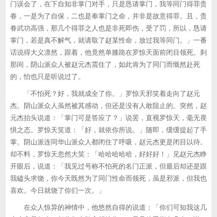
门误会了，在下自知非掌门对手，只是恳请掌门，我等同门得罪贵
眷，一是为了自保，二也是奉掌门之命，并非是故意得罪。且，贵
眷武功高强，那几个得罪之人也是非死即伤，受了罚，所以，恳请
掌门，若是真不解气，就请取了赵某性命，放过我等同门。」一番
话说得大义凛然，跟着，他竟然单膝跪在罗惊天面前闭目领死。刹
那间，阴山派众人被赵元杰震住了，如此肯为了同门而慨然赴死
的，怕也只是听说过了。
「不怕死？好，我就成全了你。」罗惊天邪笑着走向了赵元
杰。阴山派众人虽然被其感动，但还是没有人敢阻止的。突然，赵
元杰抬头说道：「掌门可是答应了？」说罢，直视罗惊天，毫无畏
惧之态。罗惊天笑道：「好，就依你所说。」随即，缓缓提起了手
掌。阴山派连同华山派众人都闭住了呼吸，赵元杰更是闭目以待。
却不料，罗惊天忽然大笑：「哈哈哈哈哈，好好好！」见赵元杰睁
开眼后，说道：「我见过号称不怕死的名门正派，但最后却还是跟
我磕头求饶，你今天既然为了同门性命而领死，虽是邪派，但我也
喜欢。今日就饶了你们一次。」
在众人惊异的神情中，他悠然自得的说道：「你们可知我这几