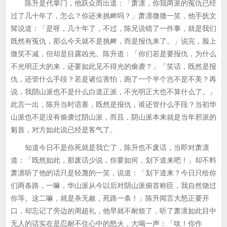
陈升是代掌门，他跃众而出道：「萧凛，你我两派的冤仇已经
过了几十年了，怎么？你还来挑衅吗？」萧凛微微一笑，他手抚文
髯说道：「是呀，几十年了，不过，陈兄说错了一件事，就是我们
既然有冤仇，那么今天就不是挑衅，而是报仇来了。」说完，脸上
微笑不减，但却是目露凶光。陈升道：「你们若是要报仇，为什么
不光明正大的来，还要如此见不得光的偷袭？」「笑话，既然是报
仇，还管什么手段？若是诸位害怕，跑了一个半个岂不是不美？再
说，我阴山派也不是什么白道正派，不光明正大也不算什么了。」
此言一出，陈升当时语塞，既然是报仇，谁还管什么手段？当初华
山派也不是没有偷袭过阴山派，而且，阴山派本来就是当年邪派的
魁首，对方如此说已经是客气了。
知道今日不是你死就是我亡了，陈升也不废话，当即对萧凛
道：「既然如此，那废话少说，你要如何，划下道来吧！」却不料
萧凛听了他的话只是轻蔑的一笑，说道：「划下道来？今日只给你
们两条路，一嘛，华山派从今以后对阴山派俯首称臣，我自然饶过
你等。这二嘛，就是杀无赦，死路一条！」陈升闻言大怒正要开
口，却忘记了旁边的周超礼，他早就不耐烦了，听了萧凛如此目中
无人的话实在是忍耐不住心中的怒火，大喝一声：「呔！你作