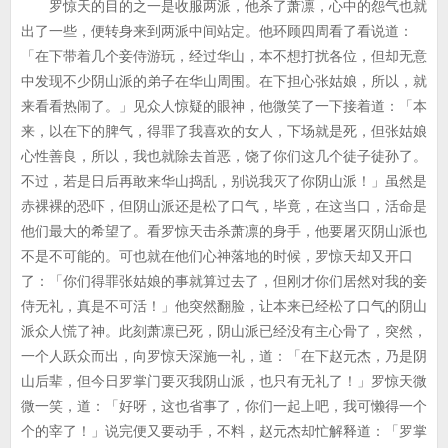
罗惊天的目的之一是收服两派，他杀了萧凛，心中的怨气也就
出了一些，便转身来到两派中间站定。他环顾四周看了看说道：
「在下带着几个妾侍游玩，经过华山，本不想打扰各位，但却无意
中发现不少阴山派的弟子在华山周围。在下担心张姑娘，所以，就
来看看热闹了。」见众人惊疑的眼神，他微笑了一下接着道：「本
来，以在下的脾气，得罪了我喜欢的女人，下场就是死，但张姑娘
心性善良，所以，我也就除去首恶，饶了你们这几个徒子徒孙了。
不过，若是日后再敢来华山捣乱，别说我灭了你阴山派！」虽然是
赤裸裸的恐吓，但阴山派还是松了口气，毕竟，在这当口，活命是
他们最大的希望了。看罗惊天击杀萧凛的身手，他要屠灭阴山派也
不是不可能的。可也就在他们心神落地的时候，罗惊天却又开口
了：「你们得罪张姑娘的事就算过去了，但刚才你们居然对我的妾
侍无礼，真是不可活！」他突然翻脸，让本来已经松了口气的阴山
派众人慌了神。此刻萧凛已死，阴山派已经没有主心骨了，突然，
一个人跃众而出，向罗惊天深施一礼，道：「在下赵元杰，乃是阴
山后辈，但今日罗掌门要灭我阴山派，也只有无礼了！」罗惊天微
微一笑，道：「好呀，这也省事了，你们一起上吧，我可懒得一个
个的宰了！」说完便又要动手，不料，赵元杰却忙解释道：「罗掌