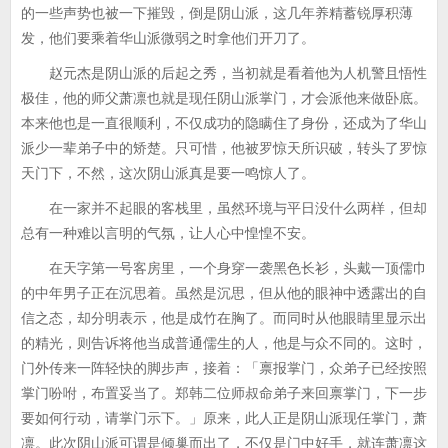
的一些声势也被一下摧毁，倒是阴山派，这几年养精蓄锐厚积薄
发，他们要乘着华山派微弱之时拿他们开刀了。
赵元杰是阴山派的后起之秀，当初就是看着他为人机警且悟性
极佳，他的师父萧凛也就是现任阴山派掌门，才会派他来做卧底。
本来他也是一直很顺利，不仅成功的隐瞒住了身份，还成为了华山
派少一辈弟子中的矫楚。只可惜，他被罗惊天所识破，转头了罗惊
天门下，不然，这次阴山派真是要一鸣惊人了。
在一家并不起眼的客栈里，虽然环境与平日没什么两样，但却
总有一种难以言明的气氛，让人心中惶惶不安。
在天字第一号客房里，一个身穿一袭黑色长衫，头戴一顶儒巾
的中年男子正在沉思着。虽然是沉思，但从他的眼神中透露出的自
信之态，却分明表示，他是成竹在胸了。而同时从他眼睛里显示出
的精光，则告诉将他当成普通儒生的人，他是与众不同的。这时，
门外传来一阵轻快的脚步声，接着：「禀报掌门，众弟子已经按照
掌门吩咐，布置妥当了。郑韩二位师叔命弟子来回禀掌门，下一步
要如何行动，请掌门示下。」原来，此人正是阴山派现任掌门，萧
凛。此次阴山派可谓是倾巢而出了，不仅是门中好手，就连萧凛这