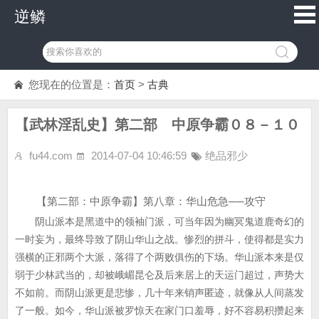
逆鳞
您现在的位置是：
首页
>
古典
【武林淫乱史】第二部 中原争霸０８－１０
fu44.com
2014-07-04 10:46:59
绝品邪少
【第二部：中原争霸】第八章：华山危急──攻守
阴山派本是黑道中的领袖门派，可当年因为幽冥鬼道鹿奇幻的
一时妄为，最终导致了阴山华山之战。惨烈的拼斗，使得都是实力
强横的正邪两个大派，落得了个两败俱伤的下场。华山派本来是仅
弱于少林武当的，却被峨嵋昆仑及后来居上的天运门超过，声势大
不如前。而阴山派更是悲惨，几十年来销声匿迹，就像从人间蒸发
了一般。如今，华山派被罗惊天在家门口羞辱，好不容易积攒起来