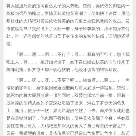
将大屁股死命的顶向自己儿子的大鸡吧。突然，吴依依的御道内一
阵极为强烈的蠕动，罗惊天知道她又高潮了，便加快了速度，用他
那粗壮的大鸡吧对着吴依依鲜美的肉穴更是如狂风暴雨的攻击。吴
依依感觉自己突然飞上了天际一般，身子轻飘飘的，浑不知身在何
处，唯一还有感觉的就是自己下身传来的充实的快感，证明她还活
着。
「啊……啊……啊……不行了，呀……我真的不行了，饶了我
吧主人，呀……」她开始求饶了，她下身已经在快美的同时传来了
阵阵刺痛，但罗惊天却不会心软的，他咬牙切齿的继续猛攻。
「啊……呀……呀……不要了呀……饶命呀……啊……」一声
凄厉的惨叫后，吴依依回光返照般向后将大屁股一阵猛顶，突然，
她死力的将大屁股向后一顶的同时，双臂也猛地向前一推，跟着一
股冰凉的阴精从她的子宫深处喷洒了出来，淋在了罗惊天的龟头
上，随后，便身子一软，如同烂泥般的软了下去。而罗惊天此刻也
是在关键时刻了，他也顾不得怜惜，便将吴依依翻了个身，将她双
腿扛在自己肩头，大鸡吧更加深入的肏入了自己母亲的子宫之中。
又是一番猛烈的进攻，吴依依尽管已经是出气多而进气少了，却还