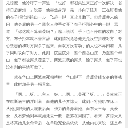
见惊慌，他冷哼了一声道：「也好，都召集过来正好一次解决，省
得日后麻烦！」说罢，他突然身形一晃，扑向了陈升，正在盯着他
的布子拒忙斜跨出一步，飞起一脚，直攻其肋下。但萧凛并未躲
闪，他身后的另一个黑衣人伸手架开了布子拒那必中的一脚，骂
道：「你这就不算偷袭吗？」嘴上说话，手下也不停歇的攻向了对
方。布子拒本就不善言辞，此刻情况危急他更是没空搭理对方，专
心致志的和对方厮杀了起来。而双方没有动手的人也不再闲着，几
乎同时攻向了对方。此刻，院里院外，整个西岳山庄，乃至整个华
山，似乎都被厮杀覆盖了。两派忘我的厮杀，除了厮杀，似乎再也
没有别的事情可做了。
就在华山上两派生死相搏时，华山脚下，萧凛曾经安身的客栈
里，此时却是另一幅景象。
「啊……呀……主人，好……啊……美死了呀……」吴依依正
在歇斯底里的淫叫着，而他的儿子罗惊天，此刻正将她趴在床上，
从她那肥美的大屁股后面，强力的肏弄着她。而东天王母，吴爱
爱，及石梦仙则早就如死去一般，散落在周围了。看来，罗惊天又
是将其她几女肏晕后，在单独宠爱吴依依，从他内心来说，还是希