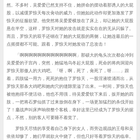
然。不多时，吴爱爱已然支持不住，她拼命的摆动着那诱人的大屁
股，以减缓罗惊天每次肏动的威力，但她如此动作却更加激发了罗
惊天的征服欲望。他突然将吴爱爱横放在了床上，却让她的大屁股
悬在半空，这样，罗惊天对她的攻击就是实实在在的无从闪躲了。
而且，罗惊天的双手还锢在了她的大屁股的两侧，让她连最后的一
点摇摆都不可能。跟着，罗惊天对她发动了总攻击！
「啊啊啊啊啊啊啊啊啊啊啊啊啊」那硕大的龟头次次都会冲到
吴爱爱的子宫内，突然，她猛地乌冬起大屁股，死命的将肉洞迎向
罗惊天那傲人的大鸡吧。「呀，啊，死了，肏死了，呀……」跟
着，四肢猛一用力，死死的抱住了罗惊天，一股淫液喷涌而出，从
罗惊天那条大鸡吧和她肉穴的缝隙里溢了出来。一时间，罗惊天也
被他抱得不便活动，他也不用强，待吴爱爱软下来后，扳开她的四
肢，一把将石梦仙抓了过来放倒在身下，一场更加猛烈的杀伐开始
了！鏖战声叫床声响彻整个客栈，幸好这里已经成为了罗惊天的据
点，不然，别的客人可要睡不着觉了。
罗惊天尽情的享受着自己身下的女人，而旁边观战的王母和吴
依依却惨了，她们早就欲火中烧了，但也只好等着罗惊天的临幸。