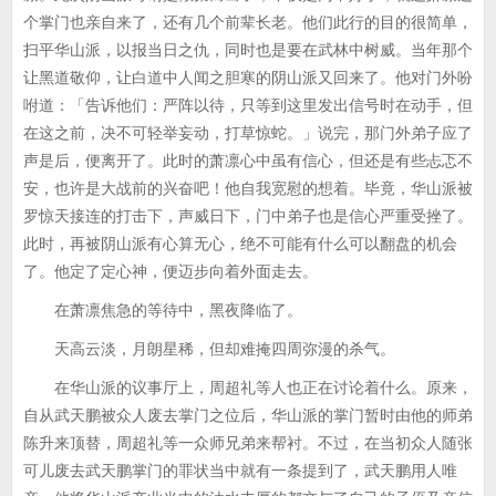
个掌门也亲自来了，还有几个前辈长老。他们此行的目的很简单，
扫平华山派，以报当日之仇，同时也是要在武林中树威。当年那个
让黑道敬仰，让白道中人闻之胆寒的阴山派又回来了。他对门外吩
咐道：「告诉他们：严阵以待，只等到这里发出信号时在动手，但
在这之前，决不可轻举妄动，打草惊蛇。」说完，那门外弟子应了
声是后，便离开了。此时的萧凛心中虽有信心，但还是有些忐忑不
安，也许是大战前的兴奋吧！他自我宽慰的想着。毕竟，华山派被
罗惊天接连的打击下，声威日下，门中弟子也是信心严重受挫了。
此时，再被阴山派有心算无心，绝不可能有什么可以翻盘的机会
了。他定了定心神，便迈步向着外面走去。
在萧凛焦急的等待中，黑夜降临了。
天高云淡，月朗星稀，但却难掩四周弥漫的杀气。
在华山派的议事厅上，周超礼等人也正在讨论着什么。原来，
自从武天鹏被众人废去掌门之位后，华山派的掌门暂时由他的师弟
陈升来顶替，周超礼等一众师兄弟来帮衬。不过，在当初众人随张
可儿废去武天鹏掌门的罪状当中就有一条提到了，武天鹏用人唯