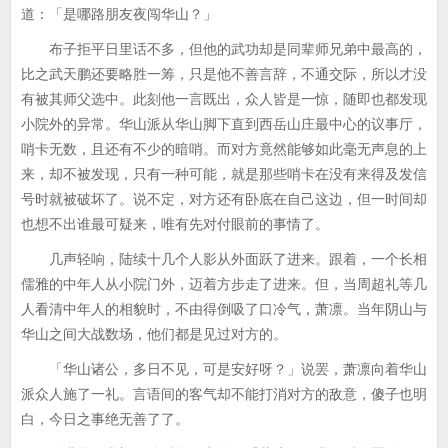
道：「是哪路朋友夜闯华山？」
布子拒平日里话不多，但他的武功却是同辈师兄弟中最高的，
比之武天鹏还要略胜一筹，只是他不善言辞，不通交际，所以才没
有被其师父选中。此刻他一言既出，众人皆是一惊，随即也都发现
小院外的异常。华山派从华山脚下直到西岳山庄最中心的议事厅，
哨卡无数，且还有不少的暗哨。而对方竟然能够如此毫无声息的上
来，却不被发现，只有一种可能，就是那些哨卡在没有来得及发信
号时就被破坏了。说不定，对方还有卧底在自己这边，但一时间却
也想不出谁最可疑来，唯有先对付眼前的事情了。
几声轻响，陆续十几个人影从外面跃了进来。跟着，一个长相
儒雅的中年人从小院门外，迈着方步走了进来。但，当周超礼等几
人看清中年人的相貌时，不由得倒吸了口冷气，萧凛。当年阴山与
华山之间大战数场，他们都是见过对方的。
「华山诸公，多日不见，可是安好呀？」说罢，萧凛向着华山
派众人施了一礼。言语间的客气却不能打消对方的敌意，傻子也明
白，今日之事绝无善了了。