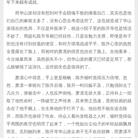
年下来颇有成就。
而华山派却没有想到对手会阴魂不散的缠着自己，其实也是他
们自己的麻烦太多了，没有心思去考虑这些了。这也就造成了华山
派现在的危局，不仅是外面弟子，就连小院子里的陈升等也是情况
不妙了。周超礼陈升等都已经挂伤，只是在勉力支撑，即便是布子
拒也没有讨到丝毫的便宜，和对方堪堪战成平手。陈升心里的急怒
全显露在了脸上，而相对的萧凛的得意也挂在了脸上。在他看来，
今次倾巢而来，虽然损失不小，但华山派的覆灭已经是定局了，那
么能够报了这深仇，这些损失也是值得的了。
萧凛心中得意，手上更是顺畅，陈升顿时觉得压力倍增。忽
然，萧凛一掌斩向了陈升后颈，陈升一时闪躲不及，只勉强卸去了
几分力，便被击中，人也应声倒地。萧凛见状大喜，正待补上一招
取了他性命时，一阵破空之声传来，其来势之迅速，竟然轻易的就
击在了他手腕上，生生将他的手打开了去。他自然不能在追击陈
升，而陈升也保得了性命。待众人看向发暗器之人时，顿时觉得似
乎周围的夜空也明亮了起来了，一个恍如出尘仙子的年轻姑娘飘身
而至。见到她到来，陈升等华山派众弟子无不欢欣鼓舞，而萧凛不