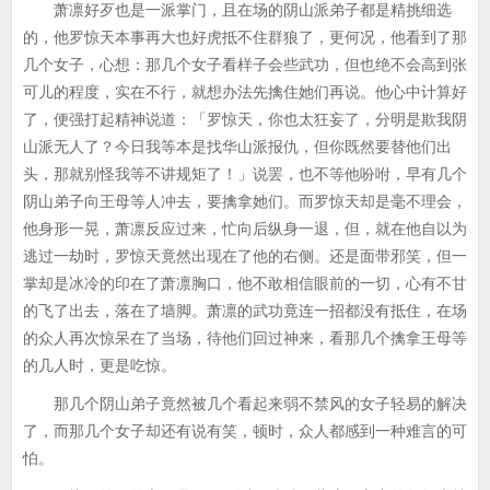
萧凛好歹也是一派掌门，且在场的阴山派弟子都是精挑细选
的，他罗惊天本事再大也好虎抵不住群狼了，更何况，他看到了那
几个女子，心想：那几个女子看样子会些武功，但也绝不会高到张
可儿的程度，实在不行，就想办法先擒住她们再说。他心中计算好
了，便强打起精神说道：「罗惊天，你也太狂妄了，分明是欺我阴
山派无人了？今日我等本是找华山派报仇，但你既然要替他们出
头，那就别怪我等不讲规矩了！」说罢，也不等他吩咐，早有几个
阴山弟子向王母等人冲去，要擒拿她们。而罗惊天却是毫不理会，
他身形一晃，萧凛反应过来，忙向后纵身一退，但，就在他自以为
逃过一劫时，罗惊天竟然出现在了他的右侧。还是面带邪笑，但一
掌却是冰冷的印在了萧凛胸口，他不敢相信眼前的一切，心有不甘
的飞了出去，落在了墙脚。萧凛的武功竟连一招都没有抵住，在场
的众人再次惊呆在了当场，待他们回过神来，看那几个擒拿王母等
的几人时，更是吃惊。
那几个阴山弟子竟然被几个看起来弱不禁风的女子轻易的解决
了，而那几个女子却还有说有笑，顿时，众人都感到一种难言的可
怕。