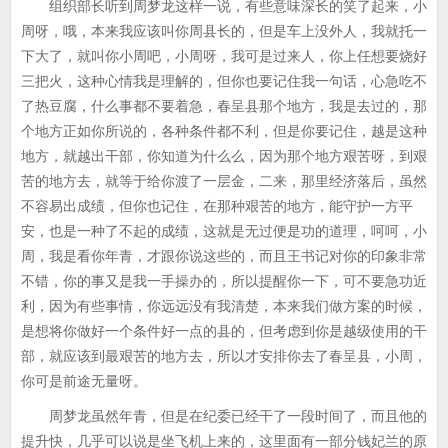
组织部长听到周梦龙这样一说，有些意味深长的笑了起来，小
周呀，哦，本来我应该叫你周县长的，但是车上没外人，我就托一
下大了，就叫你小周吧，小周呀，我可是过来人，你上任想要烧好
三把火，这种心情我是理解的，但你也要记住我一句话，心急吃不
了热豆腐，什么事都不要着急，春呈县那个地方，我是去过的，那
个地方正如你所说的，各种条件都不利，但是你要记住，越是这种
地方，就越出干部，你知道为什么么，因为那个地方艰苦呀，到艰
苦的地方去，就等于给你渡了一层金，二来，那里经济落后，虽然
不容易出成绩，但你也记住，在那种艰苦的地方，能守护一方平
安，也是一种了不起的成绩，这就是无过便是功的道理，呵呵，小
周，我是看你年青，才跟你说这些的，而且王书记对你的印象非常
不错，你的事又是我一手操办的，所以提醒你一下，可不要急功近
利，因为有些事情，你远远没有我清楚，本来我们做方案的时候，
是想将你做好一个条件好一点的县的，但考虑到你是越级使用的干
部，就应该到最艰苦的地方去，所以才安排你去了春呈县，小周，
你可是前途无量呀。
周梦龙虽然年青，但是在纪委已经干了一段时间了，而且他的
提升快，几乎可以说是坐飞机上来的，这里面有一部分钱妃兰的原