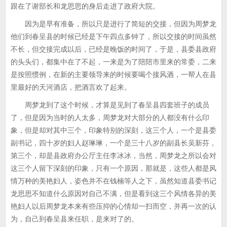
跟在了谢部长和龙思思的身后走进了政府大院。
因为是早有准备，所以只是进行了简短的交接，但因为周梦龙
他们到春呈县的时候已经是下午四点多钟了，所以交接的时间虽然
不长，但交接完成以后，已经是晚饭的时间了，于是，县委县政府
的头头们，都集中在了不起，一来是为了陪陪市里来的常委，二来
是按照惯例，在新的主要领导来的时候要喝个接风酒，一帮人在县
里最好的天河酒店，把酒言欢了起来。
周梦龙到了这个时候，才算是见到了春呈县四套班子的成员
了，但是因为当时的人太多，周梦龙对大部分的人都没有什么印
象，但是却对其中三个，印象特别的深刻，这三个人，一个是县委
副书记，四十岁的妇人赵琳琳，一个是三十八岁的副县长吴新芬，
第三个，却是县政府办公厅主任李冰冰，当然，周梦龙之所以会对
这三个人留下深刻的印象，只有一个原因，那就是，这些人都是风
情万种的美艳妇人，姿色并不在钱楠等人之下，虽然知道县委书记
龙思思不知道什么原因对自己不满，但是看到这三个风情各异的美
艳妇人以后周梦龙本来有些压抑的心情却一扫而空，并再一次的认
为，自己到春呈县来任职，是来对了的。