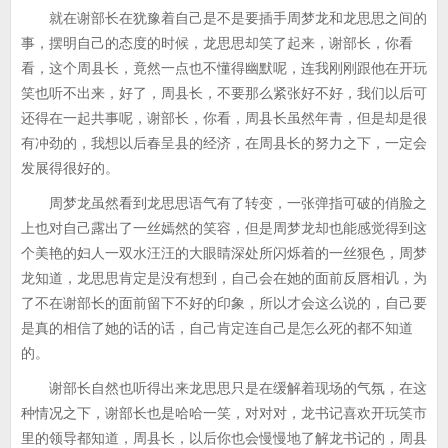
就在谢部长在犹豫着自己是不是要插手周梦龙和龙思思之间的
事，摆明自己的态度的时候，龙思思却笑了起来，谢部长，你看
看，这个周县长，竟然一点也不懂得幽默呢，连我刚刚跟他在开玩
笑也听不出来，好了，周县长，不要那么紧张好不好，我们以后可
还得在一起共事呢，谢部长，你看，周县长虽然年青，但是却是很
有冲劲的，我想以后春呈县的经济，在周县长的努力之下，一定会
发展得很好的。
周梦龙虽然看到龙思思语气有了转变，一张弹指可破的俏脸之
上也对自己露出了一丝嫣然的笑容，但是周梦龙却也能感觉得到这
个美艳的妇人一双水汪汪的大眼睛深处所闪烁着的一丝狠色，周梦
龙知道，龙思思肯定是没有想到，自己会在她的面前反唇相讥，为
了不在谢部长的面前留下不好的印象，所以才会这么说的，自己要
是真的相信了她的话的话，自己肯定连自己是怎么死的都不知道
的。
谢部长自然也听得出来龙思思只是在缓解着现场的气氛，在这
种情况之下，谢部长也是哈哈一笑，对对对，龙书记喜欢开玩笑市
里的领导都知道，周县长，以后你也会慢慢地了解龙书记的，周县