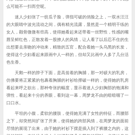
么可能不一扫而空呢。
迷人少妇张了一纺瓜子脸，弹指可破的俏脸之上，一双水汪汪
的大眼睛中波光流动之间，偶有精光流露，显然是一个精明干练的
女人，颧骨微微有些高，使得她看起来还带着一丝野性，性感的嘴
唇呈鲜红色，正散发着一股撩人的风情，让人看了以后忍不住的生
出想要去亲吻的冲动来，精致的五官，配合着她一头乌黑的长发，
使得这个少妇看起来跟画中人一样的，但却又比画中人多了几分活
色生香。
天鹅一样的脖子下面，是高耸着的胸脯，那一对硕大的乳房，
仿佛要将正紧紧的包裹着胸脯的衬衫给撑破一样的，使得她的乳房
看起来呼之欲出，那种夸张的幅度，显示着迷人少妇胸部的饱满和
弹性，看起来十分的养眼，看到这一幕，周梦龙不由的暗暗咽了一
口口水。
平坦的小腹，柔软的腰肢，使得她充满了女性的特征，而腰部
之下，却突然间扩张了开来，使得她的跨部风情，在周梦龙的面前
尽情的展现了出来，由于她的衬衫下摆是插入到了裤腰之内的，这