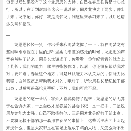
但是以后如果没有了这个龙思思的支持，自己在春呈县将是寸步难
行，所以，在听到谢部长这么一说以后，周梦龙快走了两步，伸出
手来，龙书记，你好，我是周梦龙，到这里来学习来了，以后还请
多关照和指教。
二
龙思思轻轻一笑，伸出手来和周梦龙握了一下，就在周梦龙有
些回味刚刚握在手里的那种温柔而细腻的感觉的时候，龙思思的声
音突然响了起来，周县长太谦虚了，你看看，你年纪青青的就当上
了县长，我们的能力，哪里够指教你呀，以后，你还得多帮助我才
对，要知道，春呈这个地方，可是只认能力不认关系的，你能力比
我强，自然应该是帮助我才对的，哦对了，听说周县长是纪检干部
出身，以后可得高抬贵手呀，不然，我们可惹不起。
龙思思的这一番话，将众人都说得愣了起来，龙思思的话无异
于在告诉大家，一是自己才是春呈的县委书记，是一把手，二是说
周梦龙能力太强，自己不敢指教他，三是周梦龙是纪检干部出身，
不要将纪检干部的那一套用在春呈的事情上，这些话里表面上听起
来没什么，但是大家都是在官场上混成了精的人物，又怎么听不出