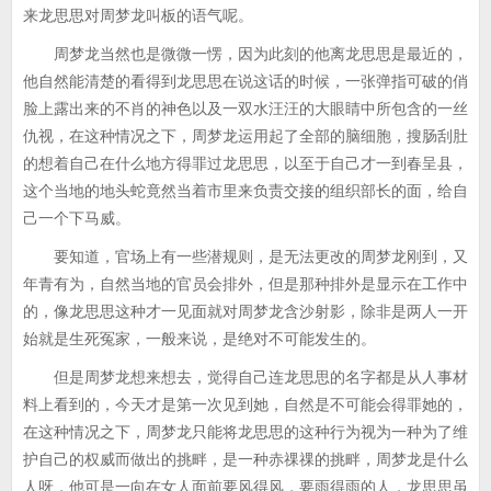
来龙思思对周梦龙叫板的语气呢。
周梦龙当然也是微微一愣，因为此刻的他离龙思思是最近的，
他自然能清楚的看得到龙思思在说这话的时候，一张弹指可破的俏
脸上露出来的不肖的神色以及一双水汪汪的大眼睛中所包含的一丝
仇视，在这种情况之下，周梦龙运用起了全部的脑细胞，搜肠刮肚
的想着自己在什么地方得罪过龙思思，以至于自己才一到春呈县，
这个当地的地头蛇竟然当着市里来负责交接的组织部长的面，给自
己一个下马威。
要知道，官场上有一些潜规则，是无法更改的周梦龙刚到，又
年青有为，自然当地的官员会排外，但是那种排外是显示在工作中
的，像龙思思这种才一见面就对周梦龙含沙射影，除非是两人一开
始就是生死冤家，一般来说，是绝对不可能发生的。
但是周梦龙想来想去，觉得自己连龙思思的名字都是从人事材
料上看到的，今天才是第一次见到她，自然是不可能会得罪她的，
在这种情况之下，周梦龙只能将龙思思的这种行为视为一种为了维
护自己的权威而做出的挑畔，是一种赤祼祼的挑畔，周梦龙是什么
人呀，他可是一向在女人面前要风得风，要雨得雨的人，龙思思虽