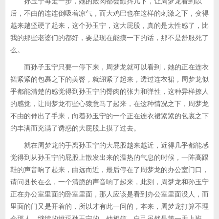
孙玉宁每走一步，她的殿肉都会颤抖几下，让周梦龙看到以
后，不由的连连倒吸着凉气，而大鸡巴也在这样的刺激之下，变得
越来越坚硬了起来，这个孙玉宁，这大屁股，真的是太性感了，比
我的那些老婆们的都好，要是现在能摸一下的话，那不是舒服死了
么。
而孙子玉宁只要一停下来，周梦龙就可以看到，她的正在连衣
裙紧紧的包裹之下的美臀，就绷紧了起来，透过连衣裙，周梦龙似
乎都能清楚的感觉得到孙玉宁的臀肉的张力和弹性，这种异样撩人
的感觉，让周梦龙有些心猿意马了起来，在这种情况之下，周梦龙
不由的伸出了手来，向着孙玉宁的一个正在连衣裙紧紧的包裹之下
的丰满而充满了诱惑的大屁股上摸了过去。
就在周梦龙的手离孙玉宁的大屁股越来越近，近得几乎都能感
觉得到从孙玉宁的屁股上散发出来的温热的气息的时候，一阵高跟
鞋的声音响了起来，由远而近，最后停在了周梦龙的办公室门口，
请问县长在么，一个清脆的声音响了起来，此刻，周梦龙和孙玉宁
正在办公室里面的卧室里面，那人应该是看到办公室里面没人，而
里面的门又是开着的，所以才有此一问的，本来，周梦龙打算不理
会那人，继续的挑逗孙玉宁的，他相信，自己虽然是第一天上班，