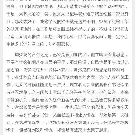
漂亮，但正是因为她美艳，所以周梦龙更是受不了她的这种挑畔，
于是，周梦龙哈哈一笑，原来龙书记早就知道了我是纪检干部出身
呀，那就太好了，我这个人的性子就是这样子的，继承了纪检干部
的认真和冷酷，在工作是可是眼里揉不得沙子的，不过龙书记能力
出众，又清正廉洁，我想，我的纪检干部的认真劲而，是一定不会
用到龙书记的身上的，对不谢部长。
周梦龙的言外之意，已经是很明显的了，他在暗示着龙思思，
不要有什么把柄落在自己的手里，不然的话，自己也是不会放过龙
思思的，周梦龙这番话说得不亢不，显然是在和龙思思针锋相对
了，在场的众人自然也能听出周梦龙的言外之意，这些人在机关工
作，无风的时候还能抛起三层浪，现在看到新来的县长和书记似乎
有些不对路，众人的脸上露出了几分兴奋的笑容，他们知道，本来
平静的机关，也许会因为这个新县长的到来，生活会变得多姿多采
的，谢部长虽然是官场老手，一生也见过不少的风浪，但是像今天
这样，县长和县委书记一见面就互不相让的情况，却还是第一次碰
到，在这种情况之下，谢部长有些左右为难了起来，任他是官场教
练手，但是碰到这种情况，却也是有些束手无策了起来。