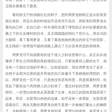
玉睛全都看在了眼里。
看到孙玉宁的俏脸红红的样子，想到周梦龙刚刚正是从卧室里
面出来的，而且出来的时候似乎还有些不高兴，再联系到周梦龙在
看到自己时，在自己的一对丰满而充满了弹性的正在衬衫紧紧的包
裹之下的玉女峰时的目光，吴玉睛隐隐的明白了些什么，用水洹的
大眼睛，看了看周梦龙，又看了看急匆匆的离去的孙玉宁的背影，
吴玉睛的一张弹指可破的俏脸上露出了几分若有所思的表情来。
周梦龙可不知道眼前的这个迷人少妇在想着什么，反正自从他
懂得了男女之间情爱的美妙感觉以后，只要他看得上眼的女子，就
没有一个脱出过他的手掌心，以前是如此，现在周梦龙当了县长，
自然不会因为位置的提升而放弃自己收遍天下美娇娘的理想的，所
以，周梦龙也一言不发，只是他没有若有所思，而是抓紧时间，欣
赏起了眼前这个风情撩人的少妇来了，透过衬衫的空隙，周梦龙看
得到，一丝雪白的肉色从里面露了出来，在自己的面前若隐若现了
起来，而且，在那雪白肉色的边缘，似乎还有一条黑影，在那里诱
惑着自己，阅女无数的周梦龙自然不是第一次偷偷打量女人的胸部
了，这种风情一入眼，周梦龙就知道，那雪白的肉色，就是迷人少