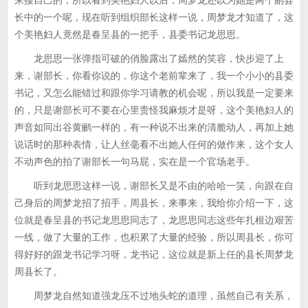
来接自己的，所以看到美艳妇人以后，周梦龙还以为她是两个副县
长中的一个呢，现在听到组织部长这样一说，周梦龙才知道了，这
个美艳妇人竟然是春呈县的一把手，县委书记龙思思。
龙思思一张弹指可破的俏脸露出了嫣然的笑容，快步迎了上
来，谢部长，你看你说的，你这个老前辈来了，我一个小小的县委
书记，又怎么能错过和跟你学习请教的机会呢，所以我是一定要来
的，只是谢部长可不要在心里责怪我麻烦才是呀，这个美艳妇人的
声音如同出谷黄鹂一样的，有一种说不出来的清脆动人，再加上她
说话时的那种表情，让人丝毫看不出她人任何的做作来，这个女人
不动声色的拍了谢部长一句马屁，实在是一个官场老手。
听到龙思思这样一说，谢部长又是不由的哈哈一笑，向跟在自
己身后的周梦龙招了招手，周县长，来事来，我给你介绍一下，这
位就是春呈县的书记龙思思同志了，龙思思同志这些年扎根边艰苦
一线，做了大量的工作，也积累了大量的经验，所以周县长，你可
得好好的跟龙书记学习呀，龙书记，这位就是新上任的县长周梦龙
周县长了。
周梦龙自然知道强龙压不过地头蛇的道理，虽然自己有关系，