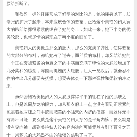
腰给折断了。
和盈盈一握的纤腰形成了鲜明的对比的是，她的腰身以下，却
夸张的扩张了起来，本来应该合体的套裙，正给这个美艳的妇人宽
大的跨部给撑得紧紧的绷在了她的身上，如此一来，她下半身的优
美轮廓，也就尽情的展现在了韦小宝的面前了。
美艳妇人的美殿是那么的肥大，那么的充满了弹性，使得套裙
的大部分的布料，都给她占了过去，而丝质的布料，却又结给她的
一个正在套裙紧紧的包裹之下的丰满而充满了弹性的大屁股增加了
几分柔和的感觉，浑圆而挺翘的大屁股，让人一见以后，就会忍不
住的生出几分想要去抚摸，想要去体会一下那种弹性和柔软的冲动
来。
虽然套裙给美艳妇人的大屁股撑得平平的绷在了她的肌肤之
上，但是以周梦龙的眼力，却从那衣服上一点也没有看到正紧紧的
包裹着她两腿之间丰腴而肥美的小骚穴的内裤的痕迹，而这样无非
有两种可能，要么就是这个美艳的妇人穿的是平角内裤，要么就是
没有穿内裤，想到美艳妇人没有穿内裤的可能竟然占到了百分之五
十，周梦龙的大鸡巴不由的轻轻的跳动了两下。