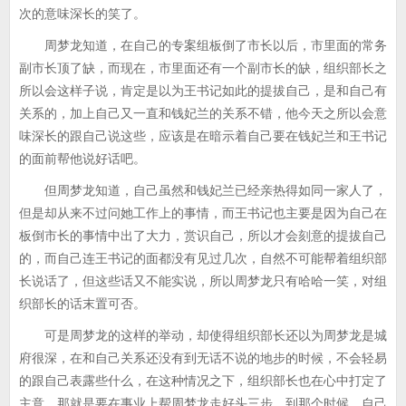
次的意味深长的笑了。
周梦龙知道，在自己的专案组板倒了市长以后，市里面的常务
副市长顶了缺，而现在，市里面还有一个副市长的缺，组织部长之
所以会这样子说，肯定是以为王书记如此的提拔自己，是和自己有
关系的，加上自己又一直和钱妃兰的关系不错，他今天之所以会意
味深长的跟自己说这些，应该是在暗示着自己要在钱妃兰和王书记
的面前帮他说好话吧。
但周梦龙知道，自己虽然和钱妃兰已经亲热得如同一家人了，
但是却从来不过问她工作上的事情，而王书记也主要是因为自己在
板倒市长的事情中出了大力，赏识自己，所以才会刻意的提拔自己
的，而自己连王书记的面都没有见过几次，自然不可能帮着组织部
长说话了，但这些话又不能实说，所以周梦龙只有哈哈一笑，对组
织部长的话末置可否。
可是周梦龙的这样的举动，却使得组织部长还以为周梦龙是城
府很深，在和自己关系还没有到无话不说的地步的时候，不会轻易
的跟自己表露些什么，在这种情况之下，组织部长也在心中打定了
主意，那就是要在事业上帮周梦龙走好头三步，到那个时候，自己