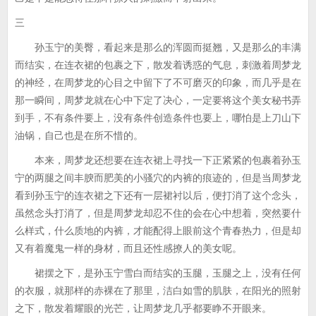
三
孙玉宁的美臀，看起来是那么的浑圆而挺翘，又是那么的丰满
而结实，在连衣裙的包裹之下，散发着诱惑的气息，刺激着周梦龙
的神经，在周梦龙的心目之中留下了不可磨灭的印象，而几乎是在
那一瞬间，周梦龙就在心中下定了决心，一定要将这个美女秘书弄
到手，不有条件要上，没有条件创造条件也要上，哪怕是上刀山下
油锅，自己也是在所不惜的。
本来，周梦龙还想要在连衣裙上寻找一下正紧紧的包裹着孙玉
宁的两腿之间丰腴而肥美的小骚穴的内裤的痕迹的，但是当周梦龙
看到孙玉宁的连衣裙之下还有一层裙衬以后，便打消了这个念头，
虽然念头打消了，但是周梦龙却忍不住的会在心中想着，突然要什
么样式，什么质地的内裤，才能配得上眼前这个青春热力，但是却
又有着魔鬼一样的身材，而且还性感撩人的美女呢。
裙摆之下，是孙玉宁雪白而结实的玉腿，玉腿之上，没有任何
的衣服，就那样的赤裸在了那里，洁白如雪的肌肤，在阳光的照射
之下，散发着耀眼的光芒，让周梦龙几乎都要睁不开眼来。