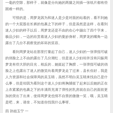
一毫的空隙，那样子，就像是分向她的两腿之间插一张纸片都有些
困难一样的。
可惜的是，周梦龙因为和迷人是少是对面的站着的，看不到她
的一个大屁股在长裤的包裹之下的样子，但是虽然是这样，在看到
迷人少妇的样子以后，周梦龙还是不由的在心中蹦出了四个字来，
极品少妇，一边的欣赏着迷人少妇的曼妙身材，周梦龙的嘴角一边
露出了几分不易察觉的坏坏的笑容。
看到周梦龙站在那里打量起了自己，迷人少妇的一张弹指可破
的俏脸之上不由的露出了几分潮红，但是迷人少妇却并没有闪躲周
梦龙有些大胆的目光，相反的，她挺起了胸膛，一张弹指可破的俏
脸之上也露出了迷人的微笑向着周梦龙走了过来，县长你好，我是
人力资源和社会保障局的吴玉睛，虽然不明白吴玉睛来找自己是什
么事，但是却因为看到这个迷人少妇将胸脯挺了起来以后她的正在
上衣紧紧的包裹之下的丰满而充满了弹性的乳房就在自己的面前更
加的突出了出来，使得周梦龙也情不自禁的微微一笑，哦，吴玉睛
是吧，来，请坐，不知道你找我什么事呀。
四 孙姐玉宁 一