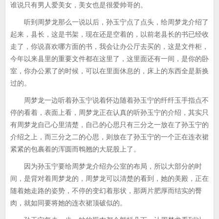
谁说只有男人爱美女，美女也是很爱帅哥的。
听到周梦龙那么一说以后，孙玉宁点了点头，给周梦龙介绍了
起来，县长，这是书架，现在还是空着的，以前老县长的书已经收
走了，你说喜欢哪方面的书，我会让办公厅去买的，这是文件柜，
今年以来县里的重要文件都在这里了，这里面还有一间，是你的卧
室，你办公累了的时候，可以在里面休息的，床上的东西全是新换
过的。
周梦龙一边听着孙玉宁说着怀边随着孙玉宁的纤纤玉手指点不
停的看着，表面上看，周梦龙正在认真的听孙玉宁的介绍，其实只
有周梦龙自己心里清楚，自己的心思只有三分之一放在了孙玉宁的
介绍之上，而三分之二的心思，则放在了孙玉宁的一个正在连衣裙
紧紧的包裹着的浑圆而鵯翘的大屁股上了。
因为孙玉宁要给周梦龙介绍办公室的布局，所以大部分的时
间，是背对着周梦龙的，周梦龙可以清楚的看到，她的美殿，正在
随着她走路的姿势，不停的变幻着形状，那两片肥厚而结实的臀
肉，就如同要将她的连衣裙顶破似的。