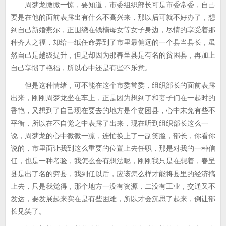
周梦龙微微一惊，要知道，市委组织部长可是市委常委，自己
要是在他的面前表露出有什么不高兴来，那以后可就不好办了，想
到自己新婚燕尔，正围绕在钱楠母女等女子身边，尽情的享受着那
种齐人之福，却给一纸任命弄到了市里最偏远的一个县当县长，虽
然自己是越级提升，但是却因为那春呈县是有名的贫困县，再加上
自己享惯了艳福，所以心中还是有些不乐意。
但是这种情绪，可不能在这个市委常委，组织部长的面前表露
出来，刚刚周梦龙坐在车上，正是因为想到了和妻子们在一起时的
香艳，又想到了自己现在要去的地方是个贫困县，心中末免有些不
平衡，所以在不自觉之中表露了出来，现在听到组织部长这么一
说，周梦龙的心中微微一凛，连忙换上了一副笑脸，部长，你看你
说的，市里面让我到这么重要的位置上去任职，那是对我的一种信
任，也是一种考验，我怎么会有想法呢，刚刚我只是在想着，春呈
县是出了名的穷县，我到任以后，应该怎么样才能将县里的经济搞
上去，只是我觉得，那个地方一没有资源，二没有工业，交通又不
发达，要发展起来实在是有些困难，所以才会沉思了起来，倒让部
长见笑了。