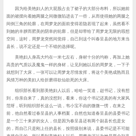
因为给美艳妇人的大屁股占去了裙子的大部分布料，所以她前
面的裙摆向着她两腿之间微微陷进去了一些，从而使得她的两腿之
间倒三角的轮廓，在周梦龙的面前变得若隐若现了起来，虽然看不
到她的丰腴而肥美的阴阜的轮廓，但是却带给了周梦龙无限的瑕想
空间，这时，周梦龙突然间觉得，自己到这个叫春呈县的地方来当
县长，说不定还是一个不错的选择呢。
美艳妇人身高大约在一米七左右，身材十分的均称，再加上她
高贵的气质以及魔鬼一样的身材，让见到她以后的周梦龙，一下子
就想到了大床，一张可以让周梦龙尽情发挥，将这个美艳成熟而且
风情万种的美妇人给折磨得欲仙欲死的大床。
组织部长看到那美艳妇人以后，哈哈一笑道，赵书记，没有想
到，你亲自来了，真的没想到，看来，你这个书记还真的有大家风
范呀，听到组织部长这么一说，韦小宝不由的微微一愣，在来之
前，他自然看过春呈县的人事档案，自然也知道春呈县的县委书记
是一个三十来岁的女人，但是因为春呈县还有两个副县长也是女
的，而自己只是刚上任的县长，按照级别来说，县委书记是不可能