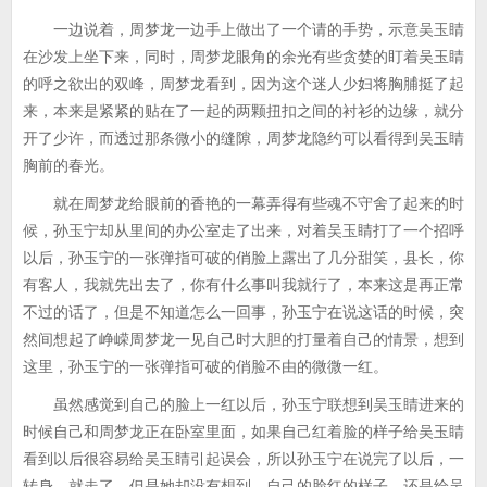
一边说着，周梦龙一边手上做出了一个请的手势，示意吴玉睛
在沙发上坐下来，同时，周梦龙眼角的余光有些贪婪的盯着吴玉睛
的呼之欲出的双峰，周梦龙看到，因为这个迷人少妇将胸脯挺了起
来，本来是紧紧的贴在了一起的两颗扭扣之间的衬衫的边缘，就分
开了少许，而透过那条微小的缝隙，周梦龙隐约可以看得到吴玉睛
胸前的春光。
就在周梦龙给眼前的香艳的一幕弄得有些魂不守舍了起来的时
候，孙玉宁却从里间的办公室走了出来，对着吴玉睛打了一个招呼
以后，孙玉宁的一张弹指可破的俏脸上露出了几分甜笑，县长，你
有客人，我就先出去了，你有什么事叫我就行了，本来这是再正常
不过的话了，但是不知道怎么一回事，孙玉宁在说这话的时候，突
然间想起了峥嵘周梦龙一见自己时大胆的打量着自己的情景，想到
这里，孙玉宁的一张弹指可破的俏脸不由的微微一红。
虽然感觉到自己的脸上一红以后，孙玉宁联想到吴玉睛进来的
时候自己和周梦龙正在卧室里面，如果自己红着脸的样子给吴玉睛
看到以后很容易给吴玉睛引起误会，所以孙玉宁在说完了以后，一
转身，就走了，但是她却没有想到，自己的脸红的样子，还是给吴