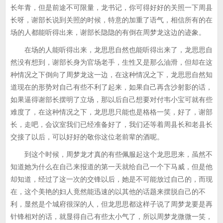
长年青，但是前途不可限量，龙书记，你可得好好的关照一下周县
长呀，谢部长说到关照的时候，特意的加重了语气，相信所有的在
场的人都能听得出来，谢部长隐隐的有倒在周梦龙这边的迹象。
在场的人能听得出来，龙思思自然也能听得出来了，龙思思自
然没有想到，谢部长身为官场老手，生性又是那么油滑，但却在这
种情况之下倒向了周梦龙这一边，在这种情况之下，龙思思自然知
道现在的形势对自己有些不利了起来，如果自己再含沙射影的话，
如果逼得谢部长摆明了立场，那以后自己想要对付韦小宝可就有些
难度了，在这种情况之下，龙思思只能也是格格一笑，好了，谢部
长，走吧，会议室我们已经准备好了，我们还等着周县长和老县长
交接了以后，可以好好的敬你这位老前辈的酒呢。
到这个时候，周梦龙才真的有些佩服起这个龙思思来，虽然不
知道她为什么在自己来报道的第一天就给自己一个下马威，但是他
却知道，经过了这一次的交锋以后，她是不可能放过自己的，而现
在，这个美艳的妇人竟然能迅速的以其他的话题来摆脱自己的不
利，显然是个城府很深的人，但龙思思都这样子说了周梦龙要是再
针锋相对的话，就显得自己有些太小气了，所以周梦龙微微一笑，