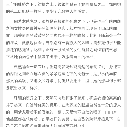
玉宁的肚脐之下，裙摆之上，紧紧的贴在了她的肌肤之上，如同她
的第二层肌肤一样的，更增了几分撩人的感觉。
周梦龙感觉到，虽然是在短裙的包裹之下，但是孙玉宁的两腿
之间女性身体最神秘的部位的轮廓，却尽情的展现在了自己的面
前，那香喷喷的鼓鼓的如同肉包子一样的隆起，此刻正随着孙玉宁
的呼吸，微微起伏着，自然别有一番撩人的风味，周梦龙似乎都能
清楚的感觉到，此刻，正有一股淡淡的女性两腿之间特有的气息，
正从她的肉包子中散发了出来，刺激着自己的神经。
虽然隔着一层衣服，但是周梦龙却能清楚的感觉得到，孙迎香
的两腿之间正在连衣裙的紧紧包裹之下的肉包子，是那么的丰腴，
那么的柔软，又那么的娇嫩，仿佛只要用手一捏，她的那里似乎都
要流出水来一样的。
纤细的腰身之下，突然间向后扩张了起来，将连衣裙给高高的
撑了起来，而这种优美的孤形，在周梦龙的眼里自然是十分的撩人
的，周梦龙看着眼前香艳的一幕，又是情不自禁的咽了一口口水，
他甚至都在想你着，如果这样的美臀，在自己的跨部摩擦几下，自
己是不是能忍得住那种撩人的刺激而不射出来。