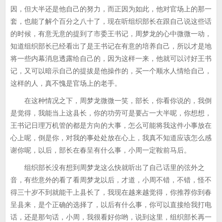
因，但大半还是他自己的努力，而正因为如此，他对官场上的那一
套，也能了解个百分之八十了，现在听组织部长在跟自己说这些话
的时候，有意无意的提到了市委王书记，周梦龙的心中微微一动，
知道组织部长已经看出了是王书记在有意的培养自己，所以才是地
将一些内幕消息透露给自己的，因为这样一来，他就可以讨好王书
记，又可以暗示自己的提拔是他操作的，买一个顺水人情给自己，
这样的人，真不愧是官场上的老手。
在这种情况之下，周梦龙微微一笑，部长，你看你说的，我倒
是觉得，我能当上这县长，你的功劳可是要占一大半呢，你想想，
王书记日理万机管的都是方向的大事，怎么可能将我这件小事放在
心上呢，倒是你，对我的事处处放在心上，我真不知道应该怎么感
谢你呢，以后，部长在春呈有什么事，小周一定鞍前马后。
组织部长没有想到周梦龙这么快就听出了自己话里的弦外之
音，有些意外的看了看周梦龙以后，才道，小周不错，不错，怪不
得三十岁不到就能干上县长了，我现在越来越觉得，你推荐你到春
呈县来，是个正确的选择了，以后有什么事，你可以直接给我打电
话，还是那句话，小周，我很看好你哟，说到这里，组织部长再一