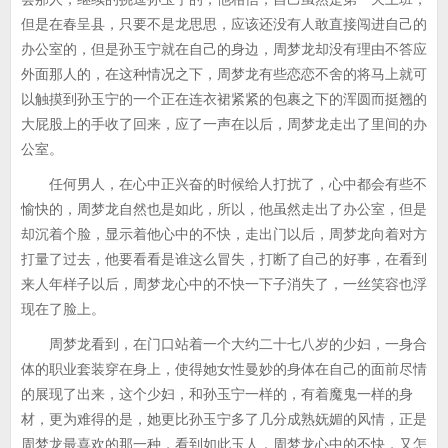
但是在春呈县，只要不是龙思思，应该还没有人敢直接闯进自己的
办公室的，但是孙玉宁就在自己的身边，周梦龙却没有理由不答应
外面那人的，在这种情况之下，周梦龙有些恋恋不舍的将马上就可
以触摸到孙玉宁的一个正在连衣裙紧紧的包裹之下的浑圆而挺翘的
大屁股上的手收了回来，应了一声在以后，周梦龙走出了里间的办
公室。
任何男人，在心中正兴奋的时候给人打扰了，心中都会有些不
愉快的，周梦龙自然也是如此，所以，他虽然走出了办公室，但是
却沉着个脸，显示着他心中的不快，走出门以后，周梦龙向着对方
打量了过去，他要看看是谁这么冒失，打断了自己的好事，在看到
来人年样子以后，周梦龙心中的不快一下子消失了，一丝笑容也浮
现在了脸上。
周梦龙看到，在门口站着一个大约二十七八岁的少妇，一身合
体的职业套装穿在身上，使得她女性曼妙的身体在自己的面前尽情
的展现了出来，这个少妇，和孙玉宁一样的，有着魔鬼一样的身
材，更为难得的是，她更比孙玉宁多了几分成熟妩媚的风情，正是
周梦龙最喜欢的那一种，看到如此玉人，周梦龙心中的不快，又怎