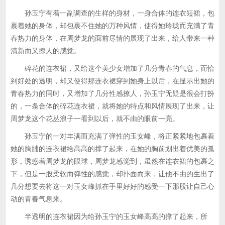
孙玉宁有着一副调查的生样的身材，一身合体的连衣短裙，包
裹着她的身体，却包裹不住她的万种风情，使得她玲珑而充满了青
春热力的身体，在周梦龙的面前尽情的展现了出来，给人带来一种
清新而又撩人的感觉。
碎花的连衣裙，又给这个美少女增加了几分青春的气息，而恰
到好处的透明，却又使得那连衣裙穿到她身上以后，在显示出她的
青春热力的同时，又增加了几分性感撩人，孙玉宁无疑是很会打扮
的，一条合体的碎花连衣裙，就将她的特点和风情展现了出来，让
周梦龙这个花丛浪子一看到以后，就不由的眼前一亮。
孙玉宁的一对丰满而充满了弹性的玉女峰，将正紧紧地包裹着
她的胸脯的连衣裙给高高的撑了起来，在她的胸前划出着优美的孤
形，诱惑着周梦龙的眼球，周梦龙感觉到，虽然在连衣裙的包裹之
下，但是一股柔软而弹性的感觉，却扑面而来，让他不由的生出了
几分想要去将这一对玉女峰抓在手里好好的感受一下那股让自己心
动的青春气息来。
半透明的连衣裙因为给孙玉宁的玉女峰高高的撑了起来，所