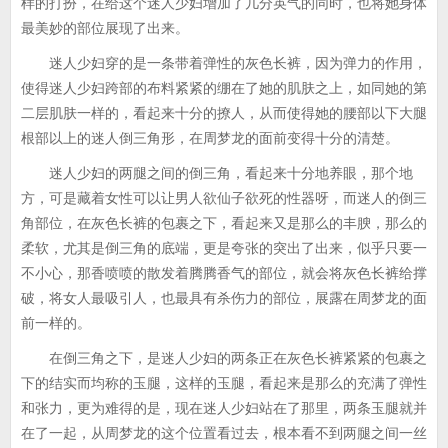
样的打扮，在给这个迷人少妇增加了几分英气的同时，也将她身体
最美妙的部位展现了出来。
迷人少妇穿的是一条带着弹性的灰色长裤，因为弹力的作用，
使得迷人少妇跨部的布料紧紧的绷在了她的肌肤之上，如同她的第
二层肌肤一样的，看起来十分的撩人，从而使得她的腰部以下大腿
根部以上的迷人倒三角形，在周梦龙的面前变得十分的清楚。
迷人少妇的两腿之间的倒三角，看起来十分地养眼，那个地
方，可是藏着女性可以让男人欲仙子欲死的性器呀，而迷人的倒三
角部位，在灰色长裤的包裹之下，看起来又是那么的丰腴，那么的
柔软，尤其是倒三角的底端，更是夸张的突出了出来，似乎只要一
不小心，那香喷喷的散发着腾腾香气的部位，就会将灰色长裤给撑
破，将女人最吸引人，也最具有杀伤力的部位，展露在周梦龙的面
前一样的。
在倒三角之下，是迷人少妇的两条正在灰色长裤紧紧的包裹之
下的结实而均称的玉腿，这样的玉腿，看起来是那么的充满了弹性
和张力，更为难得的是，现在迷人少妇站在了那里，两条玉腿就并
在了一起，从周梦龙的这个位置看过去，根本看不到两腿之间一丝