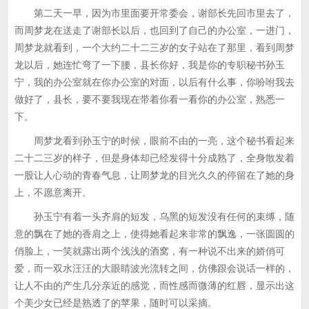
第二天一早，因为市里面要开常委会，谢部长先回市里去了，
而周梦龙在送走了谢部长以后，也回到了自己的办公室，一进门，
周梦龙就看到，一个大约二十二三岁的女子站在了那里，看到周梦
龙以后，她连忙弯了一下腰，县长你好，我是你的专职秘书孙玉
宁，我的办公室就在你办公室的对面，以后有什么事，你吩咐我去
做好了，县长，要不要我现在带着你看一看你的办公室，熟悉一
下。
周梦龙看到孙玉宁的时候，眼前不由的一亮，这个秘书看起来
二十二三岁的样子，但是身体却已经发得十分成熟了，全身散发着
一股让人心动的青春气息，让周梦龙的目光久久的停留在了她的身
上，不愿意离开。
孙玉宁有着一头齐肩的短发，乌黑的短发没有任何的束缚，随
意的飘在了她的香肩之上，使得她看起来非常的飘逸，一张圆圆的
俏脸上，一笑就露出两个浅浅的酒窝，有一种说不出来的娇俏可
爱，而一双水汪汪的大眼睛波光流转之间，仿佛跟会说话一样的，
让人不由的产生几分亲近的感觉，而性感而微薄的红唇，显示出这
个美少女已经是熟透了的苹果，随时可以采摘。