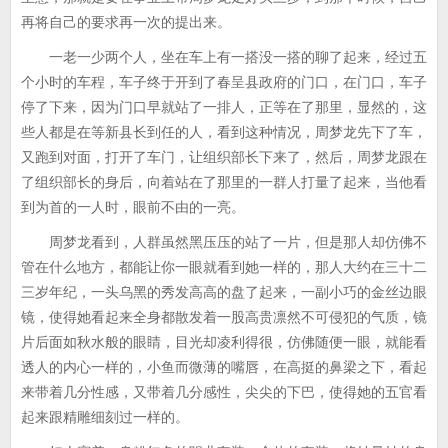
再将自己的要求再一次的提出来。
一老一少两个人，坐在车上有一搭没一搭的聊了起来，经过五
个小时的车程，车子终于开到了春呈县政府的门口，在门口，车子
停了下来，因为门口早就站了一排人，正等在了那里，显然的，这
些人都是在等新县长到任的人，看到这种情况，周梦龙先下了车，
又跑到对面，打开了车门，让组织部长下来了，然后，周梦龙跟在
了组织部长的身后，向着站在了那里的一群人打量了起来，当他看
到为首的一人时，眼前不由的一亮。
周梦龙看到，人群虽然黑压压的站了一片，但是那人却仿佛不
管在什么地方，都能让你一眼就看到她一样的，那人大约在三十二
三岁年纪，一头乌黑的秀发高高的盘了起来，一副小巧的金丝边眼
镜，使得她看起来全身都散发着一股高贵凛然不可侵犯的气质，镜
片后面如秋水般的眼睛，目光却凌利得很，仿佛随便一眼，就能看
透人的内心一样的，小鱼而微薄的嘴唇，在高挺的鼻梁之下，看起
来带着几分性感，又带着几分感性，尖尖的下巴，使得她的五官看
起来跟精雕细刻过一样的。