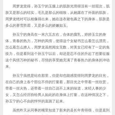
周梦龙觉得，孙玉宁的玉腿上的肌肤光滑得没有一丝瑕次，肌
肤又是那么的结实，毛孔是那么的细致，从她露在了外面的肌肤，
周梦龙绝对可以相像得出来，她在连衣裙包裹之下的身体，肌肤是
多么的赛雪胜霜，又是多么的娇嫩如玉。
孙玉宁的身高在一米六五左右，合体的腐乳，婷婷玉立的身
体，青春的热力，万种的风情，使得这个女秘书怎么看怎么漂亮，
怎么看怎么撩人，周梦龙虽然阅女无数，对美女已经有了一定的免
疫力，但是看到这个孙玉宁以后，却还是忍不住的升起了想要征服
这个风情万种的秘书，尽情的享受她充满了青春热力的身体的冲动
来。
孙玉宁虽然是站在那里，但是却也能感觉得到周梦龙的目光，
在自己的身上各个部位不停的打量着，那目光之中带着一丝欣赏，
带着一丝火热，还带着一丝自己说不上来的味道，末经人事的少
女，又怎么经历协给男人如此的在身体上打量，在这种情况之下，
孙玉宁的心不由的怦怦的直跳了起来。
虽然昨天从同事的嘴里知道了新来的县长年青得很，但是直到