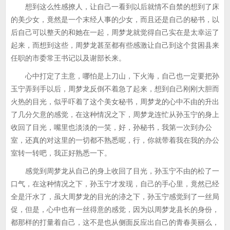
想到这么性感撩人，让自己一看到以后就情不自禁的想到了床
的美少女，竟然是一个末经人事的少女，而且还是自己的秘书，以
后自己可以整天的和她在一起，周梦龙就觉得自己实在是太幸运了
起来，而想到这些，周梦龙甚至都有些感激让自己到这个贫困县来
任职的市委常王书记以及谢部长来。
心中打定了主意，哪怕是上刀山，下火海，自己也一定要把孙
玉宁弄到手以后，周梦龙反倒不着急了起来，想到自己刚刚大胆而
火热的目光，似乎吓着了这个美女秘书，周梦龙的心中不由的升出
了几分欠意的感觉，在这种情况之下，周梦龙连忙从孙玉宁的身上
收回了目光，嘴里也淡淡的一笑，好，孙秘书，我第一次到办公
室，还真的对这里的一切都不熟悉呢，行，你就带着我在我的办公
室转一转吧，我正好熟悉一下。
感觉到周梦龙从自己的身上收回了目光，孙玉宁不由的松了一
口气，在这种情况之下，孙玉宁才发现，自己的手心里，竟然已经
全是汗水了，虽大周梦龙的目光的洂之下，孙玉宁感觉到了一丝局
促，但是，心中也有一丝得意的感觉，因为以周梦龙县长的身份，
都那样的打量着自己，这不是也从侧面反应出自己的青春美丽么，