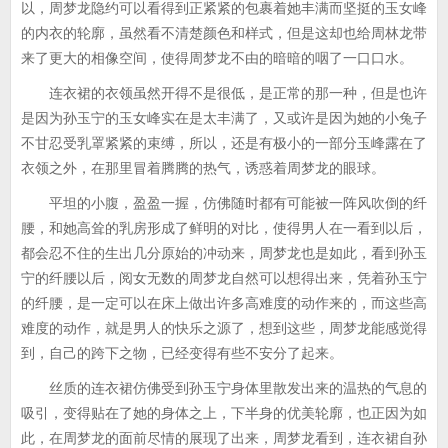
以，周梦龙隐约可以看得到正紧紧的包裹着她丰满而坚挺的玉女峰
的内衣的轮廓，虽然看不清楚颜色和样式，但是这却也给周林龙带
来了更大的相像空间，使得周梦龙不由的暗暗的咽了一口口水。
连衣裙的衣领虽然开得不是很低，是正常的那一种，但是也许
是因为孙玉宁的玉女峰实在是太丰满了，又或许是因为她的小兔子
不甘忍受乳罩紧紧的束缚，所以，还是有极小的一部分玉峰露在了
衣领之外，在那里冒着腾腾的热气，诱惑着周梦龙的眼球。
平坦的小腹，盈盈一握，仿佛随时都有可能被一阵风吹倒的纤
腰，和她高耸的乳房形成了鲜明的对比，使得男人在一看到以后，
都会忍不住的生出几分原始的冲动来，周梦龙也是如此，看到孙玉
宁的纤腰以后，阅女无数的周梦龙自然可以想得出来，凭着孙玉宁
的纤腰，是一定可以在床上做出许多高难度的动作来的，而这些高
难度的动作，就是男人的快乐之源了，想到这些，周梦龙能感觉得
到，自己的跨下之物，已经变得有些不安分了起来。
丝质的连衣裙仿佛受到孙玉宁身体里散发出来的温热的气息的
吸引，变得贴在了她的身体之上，下半身的优美轮廓，也正因为如
此，在周梦龙的面前尽情的展现了出来，周梦龙看到，连衣裙自孙