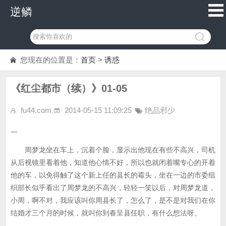
逆鳞
您现在的位置是：
首页
>
诱惑
《红尘都市（续）》01-05
fu44.com
2014-05-15 11:09:25
绝品邪少
一
周梦龙坐在车上，沉着个脸，显示出他现在有些不高兴，司机
从后视镜里看着他，知道他心情不好，所以也就闭着嘴专心的开着
他的车，以免得触了这个新上任的县长的霉头，坐在一边的市委组
织部长似乎看出了周梦龙的不高兴，轻轻一笑以后，对周梦龙道，
小周，啊不对，我应该叫你周县长了，怎么了，是不是对我们在你
结婚才三个月的时候，就叫你到春呈县任职，有什么想法呀。