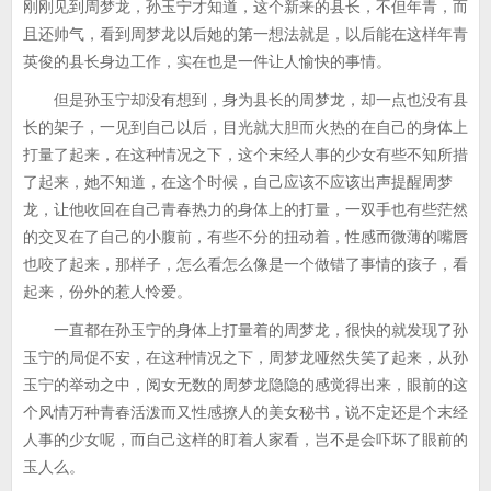
刚刚见到周梦龙，孙玉宁才知道，这个新来的县长，不但年青，而
且还帅气，看到周梦龙以后她的第一想法就是，以后能在这样年青
英俊的县长身边工作，实在也是一件让人愉快的事情。
但是孙玉宁却没有想到，身为县长的周梦龙，却一点也没有县
长的架子，一见到自己以后，目光就大胆而火热的在自己的身体上
打量了起来，在这种情况之下，这个末经人事的少女有些不知所措
了起来，她不知道，在这个时候，自己应该不应该出声提醒周梦
龙，让他收回在自己青春热力的身体上的打量，一双手也有些茫然
的交叉在了自己的小腹前，有些不分的扭动着，性感而微薄的嘴唇
也咬了起来，那样子，怎么看怎么像是一个做错了事情的孩子，看
起来，份外的惹人怜爱。
一直都在孙玉宁的身体上打量着的周梦龙，很快的就发现了孙
玉宁的局促不安，在这种情况之下，周梦龙哑然失笑了起来，从孙
玉宁的举动之中，阅女无数的周梦龙隐隐的感觉得出来，眼前的这
个风情万种青春活泼而又性感撩人的美女秘书，说不定还是个末经
人事的少女呢，而自己这样的盯着人家看，岂不是会吓坏了眼前的
玉人么。