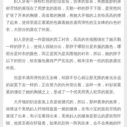
妇人穿着一身粉红色的职业套装，合体的套装，将她曼妙的身
材尽情的展现在了周梦龙的面前，天鹅一样的脖子下面，是突然间
扩张了开来的胸脯，高耸着的胸脯，将她大开领的上衣给高高的撑
了起来，使得里面正紧紧的包裹着她在逃而弹性的玉女峰的白色衬
衣，大部分的露在了外面。
妇人穿的是一件圆领的西工衬衣，高高的衣领围绕在了她天鹅
一样的脖子上，使得人很能分出，那脖子哪部分是衣服的颜色，哪
部分是衬衣的颜色，而正是因为是高围领的衬衣，所以，她的脖子
以下的部分，给衣服包裹得严严实实的，根本没有一丝的肌肤露在
外面。
但是丰满而弹性的玉女峰，却跟不甘心就让那无限的春光永远
的寂寞下去一样的，正在努力的向外突出着，这样一来，衬衫就紧
紧的绷在了她的胸脯之上，形成了一个优美而诱人犯罪的孤形。
大开领的职业套装上衣是收腰式的，所以，那种紧身的效果，
就将这个美艳妇人纤细得盈盈一握的腰身，在韦小宝的面前尽情的
展现了出来，韦小宝看得出来，美艳妇人的腰身是那么的柔软而纤
细，他甚至都在怀疑着，如果此刻有一阵风吹来，会不会将她的纤