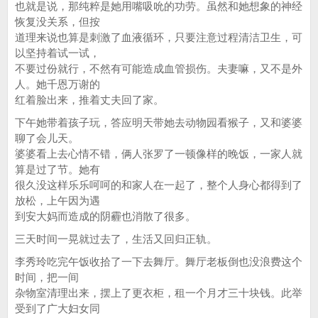
也就是说，那纯粹是她用嘴吸吮的功劳。虽然和她想象的神经
恢复没关系，但按
道理来说也算是刺激了血液循环，只要注意过程清洁卫生，可
以坚持着试一试，
不要过份就行，不然有可能造成血管损伤。夫妻嘛，又不是外
人。她千恩万谢的
红着脸出来，推着丈夫回了家。
下午她带着孩子玩，答应明天带她去动物园看猴子，又和婆婆
聊了会儿天。
婆婆看上去心情不错，俩人张罗了一顿像样的晚饭，一家人就
算是过了节。她有
很久没这样乐乐呵呵的和家人在一起了，整个人身心都得到了
放松，上午因为遇
到安大妈而造成的阴霾也消散了很多。
三天时间一晃就过去了，生活又回归正轨。
李秀玲吃完午饭收拾了一下去舞厅。舞厅老板倒也没浪费这个
时间，把一间
杂物室清理出来，摆上了更衣柜，租一个月才三十块钱。此举
受到了广大妇女同