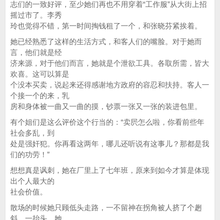
志们的一致好评，至少她们再也不用穿着“工作服”从大街上招
摇过市了。李秀
玲也觉得不错，第一时间掏钱租了一个，和张晓芬紧挨着。
她已经熟悉了这样的生活方式，和客人们的嘴脸。对于她而
言，他们就是经
济来源，对于他们而言，她就是个泄欲工具。各取所需，皆大
欢喜。这可以算是
个没本买卖，说起来还得感谢地方政府的容忍和扶持。客人一
个接一个的来，乳
房和身体被一曲又一曲的摸，钞票一张又一张的装进包里。
有个姐们是这么评价这个行当的：“卖屄怎么啦，你看前些年
社会多乱，到
处是强奸犯。你再看这两年，哪儿还听说有这事儿？那都是我
们的功劳！”
想想真是讽刺，她在厂里上了七年班，原来到如今才算是体现
出个人最大的
社会价值。
散场的时候她只顾低头走路，一不留神在拐角被人挤了个趔
斜，一抬头，她