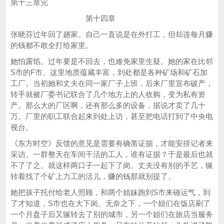
第十三章完
第十四章
张晓芬过年回了趟家。自己一直说是在外打工，但却连每月赚
的钱都不敢全打给家里。
她怕露馅。过年要是不回去，也难免家里生疑。她的家在比邻
S市的F市。这里地质蕴藏丰富，到处都是各种矿场和矿石加
工厂。当初她和丈夫在同一家厂子上班，后来厂里宣布破产，
转手就被厂委书记联合了几个地方上的人收购，变为私有资
产。那么大的厂区啊，还有那么多的设备，据说才卖了几十
万。厂里的职工联合起来到处上访，甚至把电话打到了中央电
视台。
《东方时空》反馈的意见是需要有确凿证据，才能安排记者来
采访。一群整天在车间干活的工人，谁有证据？于是最后也就
不了了之。就这样两口子一起下了岗。丈夫没有别的手艺，辗
转着找了个矿上力工的活儿，赚的钱那就别提了。
她把孩子托付给老人照顾，和两个姐妹跑到S市来碰运气，到
了才知道，S市也在大下岗。无奈之下，一个姐们在饭店刷了
一个月盘子后又辗转去了别的城市，另一个姐们在旅店当服务