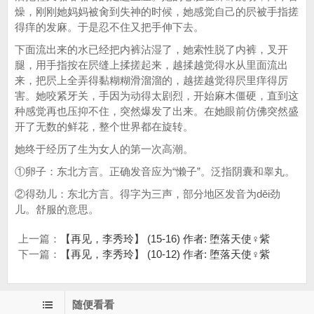
燥，刚刚她妈妈被肏到失神的时候，她感觉自己的屄被手指搓
得痒的发麻。于是忍不住又把手伸下去。
下面流出来的水已经把内裤沾湿了，她索性脱了内裤，叉开
腿，用手指按在屄缝上揉搓起来，越揉越觉得水从里面流出
来，把屄上全弄得黏糊糊滑溜溜的，越搓越觉得屄里痒得厉
害。她咬紧牙关，手因为动得太剧烈，开始麻木僵硬，直到这
种感觉再也压抑不住，突然爆发了出来。在她眼前仿佛突然盛
开了无数的鲜花，整个世界都在旋转。
她终于经历了生为女人的第一次高潮。
①卵子：东北方言。正确发音应为“懒子”。泛指阴囊和睾丸。
②得劲儿：东北方言。得字为三声，部分地区发音为děi劲
儿。舒服的意思。
上一篇：
【再见，李秀玲】 (15-16) 作者: 堕落天使♀紫
下一篇：
【再见，李秀玲】 (10-12) 作者: 堕落天使♀紫
随便看看