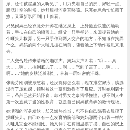
尿。还怕被屋里的人听见了，用力夹着自己的屄，尿轻一点。
膀胱排空的时候，她舒服得浑身直哆嗦。尿完她急急忙忙擦了
擦，又重新趴回到门上偷看。
只见妈妈已经双腿分开蹲在继父身上，上身挺直快速的颠动
着，手扶在自己的膝盖上。继父一只手举起，来回捉着她的一
个咂头儿拨弄，另一只手伸到两人交合的地方，不知道在掏弄
什么。妈妈的两个大咂儿挂在胸前，随着她上下动作被甩来甩
去。
二人交合处传来清晰的啪啪声。妈妈大声叫着：“哦……真
大……啊……插到底儿了……啊……怼到子宫了……啊……
啊……”她的皮肤泛着潮红，带着一层细密的汗珠。
张晓芬刚刚被尿憋着，还没觉得怎么着，现在排空尿液，膀胱
没有了压迫感，顿时被这一幕刺激得有了反应。其时她刚满十
三，虽然已然开始怀春，却对男女之事懵懵懂懂。想不到人生
第一次直截了当的性教育，就是自己妈妈被肏弄的激情现场。
她渐渐的浑身发软，却又燥热难当，忍不住自己隔着衣服摸了
摸咂头儿。自己略有一点发育的胸部和妈妈那两个口袋一样的
大咂儿完全不能相比。她又伸手在裤裆里摸了摸，自己的屄上