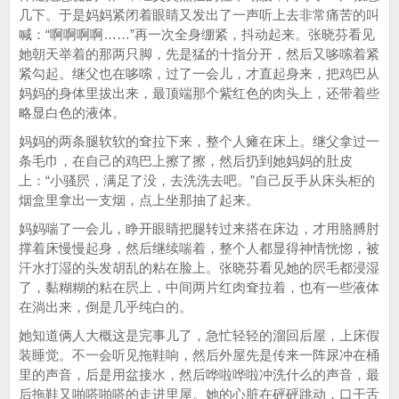
几下。于是妈妈紧闭着眼睛又发出了一声听上去非常痛苦的叫
喊：“啊啊啊啊……”再一次全身绷紧，抖动起来。张晓芬看见
她朝天举着的那两只脚，先是猛的十指分开，然后又哆嗦着紧
紧勾起。继父也在哆嗦，过了一会儿，才直起身来，把鸡巴从
妈妈的身体里拔出来，最顶端那个紫红色的肉头上，还带着些
略显白色的液体。
妈妈的两条腿软软的耷拉下来，整个人瘫在床上。继父拿过一
条毛巾，在自己的鸡巴上擦了擦，然后扔到她妈妈的肚皮
上：“小骚屄，满足了没，去洗洗去吧。”自己反手从床头柜的
烟盒里拿出一支烟，点上坐那抽了起来。
妈妈喘了一会儿，睁开眼睛把腿转过来搭在床边，才用胳膊肘
撑着床慢慢起身，然后继续喘着，整个人都显得神情恍惚，被
汗水打湿的头发胡乱的粘在脸上。张晓芬看见她的屄毛都浸湿
了，黏糊糊的粘在屄上，中间两片红肉耷拉着，也有一些液体
在淌出来，倒是几乎纯白的。
她知道俩人大概这是完事儿了，急忙轻轻的溜回后屋，上床假
装睡觉。不一会听见拖鞋响，然后外屋先是传来一阵尿冲在桶
里的声音，后是用盆接水，然后哗啦哗啦冲洗什么的声音，最
后拖鞋又啪嗒啪嗒的走进里屋。她的心脏在砰砰跳动，口干舌