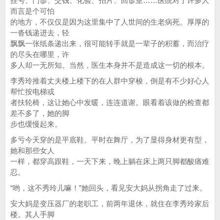
挂号、门诊、交钱、化验、拍片、回诊室……医院对于许多人
而言是个可怕
的地方，不仅仅是因为这里集中了人世间的生老病死。厚厚的
一沓钱递进去，轻
飘飘一张纸条递出来，很可能转手就是一辈子的积蓄，而治疗
的尽头在哪里，许
多人却一无所知。当然，医生本身并不是造成这一切的根本。
李秀玲推着丈夫楼上楼下的在人群中穿梭，倒是有不少好心人
帮忙按电梯或
者扶轮椅，这让她心中发暖，连连道谢。眼看着该做的检查都
差不多了，她的脚
步也缓慢起来。
多亏今天穿的是平底鞋。平时在舞厅，为了显得身材更有型，
她和那些女人
一样，都穿高跟鞋，一天下来，晚上躺在床上两只脚都酸痛难
忍。
“哟，这不秀玲儿嘛！”她回头，看见安大妈从拐角走了过来。
安大妈是变压器厂的老职工，前两年退休，就住在李秀玲家后
楼。其人手脚