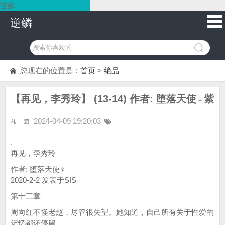
逆鳞
逆鳞
您现在的位置是：
首页
>
绝品
【再见，李秀玲】 (13-14) 作者: 堕落天使♀紫
2024-04-09 19:20:03
.
再见，李秀玲
作者: 堕落天使♀
2020-2-2 发表于SIS
第十三章
周向红不怪老赵，尽管很失望。她知道，自己所有关于性爱的
记忆都还停留