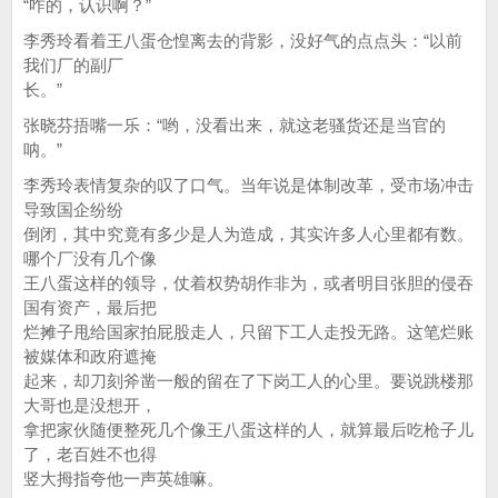
“咋的，认识啊？”
李秀玲看着王八蛋仓惶离去的背影，没好气的点点头：“以前
我们厂的副厂
长。”
张晓芬捂嘴一乐：“哟，没看出来，就这老骚货还是当官的
呐。”
李秀玲表情复杂的叹了口气。当年说是体制改革，受市场冲击
导致国企纷纷
倒闭，其中究竟有多少是人为造成，其实许多人心里都有数。
哪个厂没有几个像
王八蛋这样的领导，仗着权势胡作非为，或者明目张胆的侵吞
国有资产，最后把
烂摊子甩给国家拍屁股走人，只留下工人走投无路。这笔烂账
被媒体和政府遮掩
起来，却刀刻斧凿一般的留在了下岗工人的心里。要说跳楼那
大哥也是没想开，
拿把家伙随便整死几个像王八蛋这样的人，就算最后吃枪子儿
了，老百姓不也得
竖大拇指夸他一声英雄嘛。