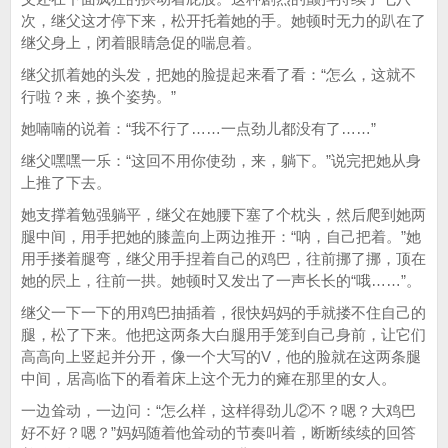
次，继父这才停下来，松开托着她的手。她顿时无力的趴在了
继父身上，闭着眼睛急促的喘息着。
继父抓着她的头发，把她的脸提起来看了看：“怎么，这就不
行啦？来，换个姿势。”
她喃喃的说着：“我不行了……一点劲儿都没有了……”
继父嘿嘿一乐：“这回不用你使劲，来，躺下。”说完把她从身
上推了下去。
她支撑着勉强躺平，继父在她腰下塞了个枕头，然后爬到她两
腿中间，用手把她的膝盖向上两边推开：“呐，自己把着。”她
用手搂着腿弯，继父用手捏着自己的鸡巴，往前挪了挪，顶在
她的屄上，往前一拱。她顿时又发出了一声长长的“哦……”。
继父一下一下的用鸡巴抽插着，很快妈妈的手就搂不住自己的
腿，松了下来。他把这两条大白腿用手笼到自己身前，让它们
高高向上竖起并分开，像一个大写的V，他的脸就在这两条腿
中间，居高临下的看着床上这个无力的瘫在那里的女人。
一边耸动，一边问：“怎么样，这样得劲儿②不？嗯？大鸡巴
好不好？嗯？”妈妈随着他耸动的节奏叫着，断断续续的回答