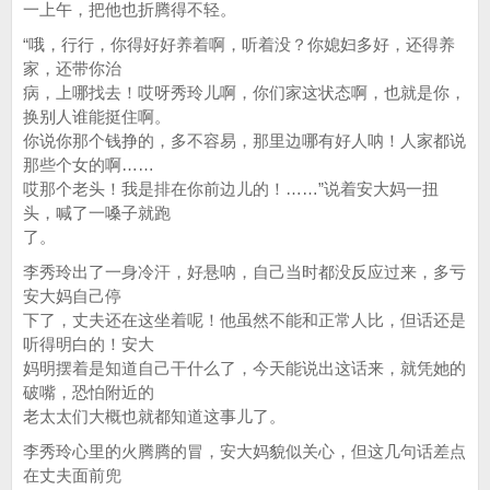
一上午，把他也折腾得不轻。
“哦，行行，你得好好养着啊，听着没？你媳妇多好，还得养
家，还带你治
病，上哪找去！哎呀秀玲儿啊，你们家这状态啊，也就是你，
换别人谁能挺住啊。
你说你那个钱挣的，多不容易，那里边哪有好人呐！人家都说
那些个女的啊……
哎那个老头！我是排在你前边儿的！……”说着安大妈一扭
头，喊了一嗓子就跑
了。
李秀玲出了一身冷汗，好悬呐，自己当时都没反应过来，多亏
安大妈自己停
下了，丈夫还在这坐着呢！他虽然不能和正常人比，但话还是
听得明白的！安大
妈明摆着是知道自己干什么了，今天能说出这话来，就凭她的
破嘴，恐怕附近的
老太太们大概也就都知道这事儿了。
李秀玲心里的火腾腾的冒，安大妈貌似关心，但这几句话差点
在丈夫面前兜