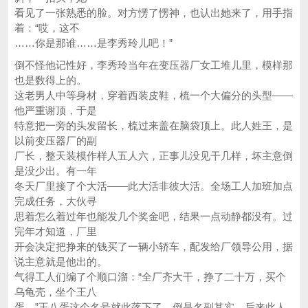
看见了一张熟悉的脸。对方愣了愣神，也认出她来了，用手指
着：“哎，这不
……你是那谁……是李秀玲儿吧！”
倒不怪他记性好，李秀玲当年在变压器厂女工堆儿里，模样那
也是数得上的。
这老男人中等身材，穿着西装皮鞋，梳一个大偏分的头型——
他严重谢顶，于是
特意把一旁的头发留长，梳过来盖在脑袋顶上。此人姓王，是
以前变压器厂的副
厂长，整天装模作样人五人六，正事儿没见干几样，坏主意倒
是没少出。有一年
冬天厂里接了个大活——此大活非彼大活。全场工人加班加点
完成任务，大伙寻
思着怎么着过年也能发几个奖金吧，结果一点动静都没有。过
完年才知道，厂里
开会决定把挣来的钱买了一辆小轿车，配发给厂领导公用，据
说主意就是他出的。
气得工人们编了个顺口溜：“全厂齐大干，挣了二十万，买个
乌龟壳，坐个王八
蛋。”王八蛋这个名号就此落下了，倒是名副其实。后来此人