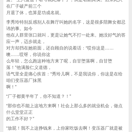
在厂子破产前三个
月退了休，也算是功成名就。
李秀玲特别反感别人在舞厅叫她的名字，这是很多陪舞女都忌
讳的事。如今
他在人群里张口就叫，更是让她气不打一处来。她没好气的答
应一声，迈步就走，
对方却挡在她前面，还自顾自的说着话：“哎你这是……
噢……哎呀，你说你这
么年轻，怎么跑这种地方来了呢，自甘堕落啊，自甘堕
落！”他满脸仁义道德，
语气里全是痛心疾首：“秀玲儿啊，不是我说你，你这是在给
咱们变压器厂抹黑
啊！”
“厂子都黄半年了，你不知道？！”
“那你也不能上这地方来啊！社会上那么多的就业机会，做点
什么堂堂正正
的工作不好？”
“放屁！我不上这挣钱来，上你家吃饭去啊！变压器厂就是被