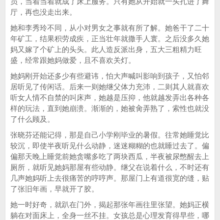
员，当着当着就成了床上服务。只有她从开始就一头扎进了舞
厅，再也没走出来。
她和李秀玲不同，从小对男女之事就有所了解。她爸干了二十
年矿工，结果积劳成疾，正当壮年就撒手人寰。之后没多久她
妈又嫁了个矿上的头头。此人造反派出身，五大三粗精力旺
盛，经常跟她妈做爱，且不喜欢关灯。
她妈刚开始还多少有些避讳，怕大声喊叫影响到孩子，又怕邻
居听见了传闲话。后来一则她继父体力充沛，二则其人就喜欢
听女人情不自禁的叫床声，她越是压抑，他就越发弄出各种各
样的玩法，直到她崩溃。渐渐的，她被肏弄熟了，索性也就没
了什么顾及。
张晓芬还能记得，那是自己小学刚毕业的暑假。往常她睡觉比
较沉，即使半夜听见什么动静，迷迷糊糊的也就睡过去了。偏
偏那天晚上睡觉前她贪嘴多吃了两块西瓜，半夜被尿憋醒去上
厕所，就听见她妈那屋有些动静。继父在说着什么，不时还有
几声她妈听上去很痛苦的哼哼声。那屋门上有道很宽的缝，贴
了张旧年画，早就开了胶。
她一时好奇，就趴在门外，揭起那张年画往里张望。她妈正横
躺在对面床上，全身一丝不挂。女孩总是心理发育得早些，哪