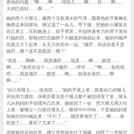
着他的问题：“啊……啊……得劲儿……啊……好……啊……
大鸡巴真好……啊……”
她的两个大咂儿，像两个没装满水的气球，随着他的节奏摊在
胸两边来回摆动。继父顶了一会儿，弯下腰，把她的小腿架在
自己肩上，压到她身上，双手撑床，开始快速有力的用下体拍
打她的屄。那根鸡巴在她胯下大幅度的抽插起来，她的叫喊声
也随之大了起来，头无力的歪向一边。“骚屄，你说你是不是
骚屄，嗯？是不是贱货，嗯？”
“我是……啊啊……我是骚屄……我是……啊……贱货……
啊……”“肏死你这个……小骚屄……呼呼……”“啊……肏死我
吧……我是骚屄……贱货……啊……就喜欢肏屄……啊
啊……”
“自己捏咂儿……使劲捏……”她的手摸上来，抓着自己的咂儿
开始用力揉捏。张晓芬看见那个咂儿整个被捏得变了形，咂头
儿从妈妈的手指缝间凸出来。她抓捏了一会，把大咂儿用力往
上推，被继父一口咬住咂头儿，吸得卟卟作响，于是她妈妈更
加疯狂的叫喊起来：“不行了……骚屄要肏烂了……啊……肏
死我了……要死了又来了……”
伴随她急促的叫声，继父突然猛的往下塌腰，闷哼了一声狠怼