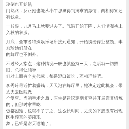
玲倒也开始熟
门熟路，反正她也能从小午那里得到渴求的激情，两相得宜还
有钱拿。
一转眼，九月马上就要过去了。气温开始下降，人们渐渐换上
入秋的衣服。
月底，全市各特殊娱乐场所接到通知，开始纷纷停业整顿。李
秀玲她们所在
的舞厅也不例外。
不过经人指点，这种情况一般也就坚持三天，之后就一切照
旧。总得让领导
们对上面有个交代嘛，都是混口饭吃，互相理解吧。
李秀玲最近忙着赚钱，天天泡在舞厅里，她决定趁此机会，带
丈夫去医院做
个复查。当初手术之后，医生是建议定期复查并开展康复锻炼
的，但那时家里吃
饭都困难，也就不了了之。这么长时间，丈夫的下肢没有出现
医生预言的萎缩现
象，已经是谢天谢地了。