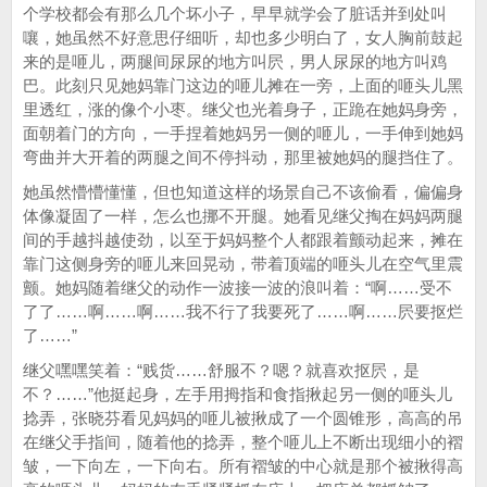
个学校都会有那么几个坏小子，早早就学会了脏话并到处叫
嚷，她虽然不好意思仔细听，却也多少明白了，女人胸前鼓起
来的是咂儿，两腿间尿尿的地方叫屄，男人尿尿的地方叫鸡
巴。此刻只见她妈靠门这边的咂儿摊在一旁，上面的咂头儿黑
里透红，涨的像个小枣。继父也光着身子，正跪在她妈身旁，
面朝着门的方向，一手捏着她妈另一侧的咂儿，一手伸到她妈
弯曲并大开着的两腿之间不停抖动，那里被她妈的腿挡住了。
她虽然懵懵懂懂，但也知道这样的场景自己不该偷看，偏偏身
体像凝固了一样，怎么也挪不开腿。她看见继父掏在妈妈两腿
间的手越抖越使劲，以至于妈妈整个人都跟着颤动起来，摊在
靠门这侧身旁的咂儿来回晃动，带着顶端的咂头儿在空气里震
颤。她妈随着继父的动作一波接一波的浪叫着：“啊……受不
了了……啊……啊……我不行了我要死了……啊……屄要抠烂
了……”
继父嘿嘿笑着：“贱货……舒服不？嗯？就喜欢抠屄，是
不？……”他挺起身，左手用拇指和食指揪起另一侧的咂头儿
捻弄，张晓芬看见妈妈的咂儿被揪成了一个圆锥形，高高的吊
在继父手指间，随着他的捻弄，整个咂儿上不断出现细小的褶
皱，一下向左，一下向右。所有褶皱的中心就是那个被揪得高