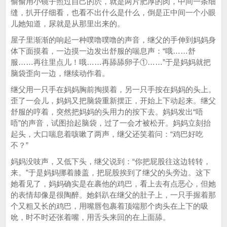
偷偷用小镜子照过自己的屄，就是两片肥厚的肉，中间一条细
缝，扒开仔细看，也看不出什么是什么，倒是正中间一个小眼
儿她知道，尿就是从那里出来的。
屋子里渐渐的响起一种噗噜噗噜的声音，继父的手伸到妈妈身
体下面摸着，一边摸一边发出舒服的喘息声：“哦……舒
服……再往里点儿！哦……再舔舔卵子①……”于是妈妈就把
脑袋歪向一边，继续动作着。
继父用一只手在妈妈胸前掏摸着，另一只手按在妈妈的头上。
歪了一会儿，妈妈又把脑袋重新摆正，开始上下动起来。继父
舒服的哼着，突然把妈妈的头用力的按下去。妈妈发出“唔
唔”的声音，试图抬起脑袋，过了一会才被松开。妈妈立刻抬
起头，大口喘息着咳嗽了两声，继父还笑着问：“鸡巴好吃
不？”
妈妈没吱声，又低下头，继父说到：“你把屁股往这边转转，
来。”于是妈妈挪着膝盖，把屁股挨到了继父的头旁边。这下
她看见了，妈妈确实是在裹他的鸡巴，看上去有点恶心，但她
的表情却像是很陶醉。她斜趴在继父的肚子上，一只手握着那
个又粗又长的鸡巴，用嘴唇包裹着顶端那个肉头在上下的吸
吮，时不时还张着嘴，用舌头来回的在上面舔。