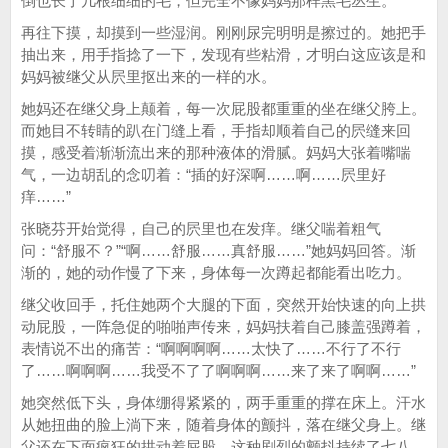
倒也长了几根细细的毛，但完全不像妈妈那样黑毛丛生。
再往下摸，却摸到一些湿润。刚刚尿完明明是擦过的。她把手
抽出来，用手指捻了一下，发现有些粘滑，才明白这应该是和
妈妈被继父从屄里抠出来的一样的水。
她妈还在继父身上颠着，每一次屁股都重重的坐在继父胯上。
而她目不转睛的趴在门缝上看，手指却顺着自己的屄缝来回
摸，感受着渐渐流出来的那种液体的滑腻。妈妈大张着嘴喘
气，一边胡乱的念叨着：“插的好深啊……啊……屄里好
痒……”
张晓芬开始觉得，自己的屄里也在发痒。继父喘着粗气
问：“舒服不？”“啊……舒服……真舒服……”她妈妈回答。渐
渐的，她的动作慢了下来，身体每一次蹲起都能看出吃力。
继父收回手，托住她两个大腿的下面，突然开始快速的向上拱
动屁股，一阵急促的啪啪声传来，妈妈扶着自己膝盖强蹲着，
表情说不出的痛苦：“啊啊啊啊……太快了……不行了不行
了……啊啊啊……我受不了了啊啊啊……来了来了啊啊……”
她突然低下头，身体绷得紧紧的，两手重重的撑在床上。汗水
从她扭曲的脸上淌下来，随着身体的颤抖，落在继父身上。继
父还在下面疯狂的拱动着屁股。这种剧烈的颤抖持续了七八