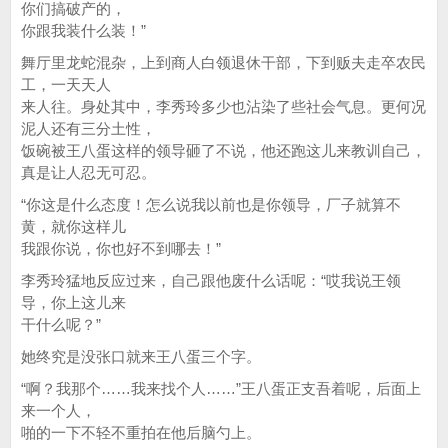
你们搞破产的，
你跟我装什么装！”
舞厅里龙蛇混杂，上到商人白领退休干部，下到贩夫走卒农民
工，一天天人
来人往。身处其中，李秀玲多少也沾染了些社会气息。更何况
泥人还有三分土性，
饭碗被王八蛋这样的领导砸了不说，他还跑这儿来教训自己，
真是让人忍无可忍。
“你这是什么态度！怎么说我以前也是你领导，厂子就算不
黄，就你这样儿
我跟你说，你也好不到哪去！”
李秀玲猛地反应过来，自己跟他废什么话呢：“哎我说王领
导，你上这儿来
干什么呢？”
她终究是没张口就来王八蛋三个字。
“啊？我那个……我来找个人……”王八蛋正支吾着呢，后面上
来一个人，
啪的一下不轻不重拍在他后脑勺上。