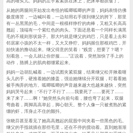
高的咂头儿。妈妈的左手紧紧抓在床上，把床单都抓皱了。
从她的两腿间开始发出奇怪的呱唧呱唧的声音，妈妈表情仿佛
极度痛苦，一边喊叫着，一边却用右手摸到继父的胯下，那里
有一丛黑黑的毛，中间是一根模样狰狞的肉棒，又粗又长高高
翘起，顶端有一个紫红色的肉头。下面还悬着一个同样长满黑
毛的不规则形状袋子。那大约就是继父的鸡巴，只是看上去和
邻居家小孩的不太一样，又大又狰狞。妈妈握住那根鸡巴，开
始快速的撸动起来。继父得意的笑着：“贱货，想要了？嗯？
别着急，一会儿就让你舒服……”正说着，突然加快了手上的
动作，胳膊上的肌肉都绷紧起来。
妈妈一边胡乱喊着，一边试图夹紧双腿，结果继父松开揪着咂
头儿的手，硬推着她的膝盖，强迫她继续分开双腿，盯着看她
被手掏弄的地方。呱唧呱唧的声音越来越大也越来越快，突然
妈妈哭号起来：“不行了不行了……我要死了……要死了……
来了来了……啊！”她突然头向前勾着，腰也弯了起来，双腿
弯曲着，两脚高高举起，脚心朝天。整个人像一只被煮熟的紧
绷的虾，浑身止不住的颤抖。
张晓芬甚至看见了她高高翘起的屁股中间夹着一些黑色的毛。
继父的手指就插在那些毛里，还在不停的搅动着。直到她渐渐