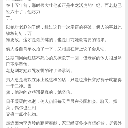
在十五年前，那时候大壮他爹正是生龙活虎的年纪。而老赵已
经六十了，他尽力
了。
以她对老赵的了解，经过这样一次亲密的突破，俩人的事就此
铁板钉钉，万
难更改。这才是最关键的，也是目前她最需要的结果。
俩人各自简单收拾了一下，又相拥在床上说了会儿话。
这期间周向红还不死心的又撩拨了一回，但老赵的体力很显然
已不堪重负。
老赵则对她赌咒发誓的许了些承诺。
男人总是喜欢在床上说这样的话，只是也擅长穿好裤子就忘得
一干二净。当
然，他说的这些话是真的，她坚信。
日子缓缓的流逝，俩人仍旧每天早晨在公园相会。聊天、择
菜，偶尔也互相
交换一点小礼物。
最近因为李秀玲的勤劳奉献，家里经济多少有些好转，尽管外