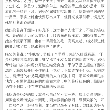
放松身体，才把手指一下子拔了出来，她看见从那里似乎喷出
了些什么，像是水，溅到床单上。继父的手上也全都是水，顺
着他的手指往下滴。妈妈的尿被他抠出来了。这是她当时的第
一反应。事实上她也快要尿出来了，但目光被吸引着，愣是死
死的盯着那道裂缝。
她妈佝着身子颤抖了好几下，这才整个人瘫下来，不住的喘粗
气。她的腿无力的落在床上，膝盖向两边掰着。张晓芬看见在
她的小腹最下面，也有一撮黑色的毛，高高支起。继父抓过她
的咂儿揉了揉，她跟着哼哼了两声。
继父笑着说：“小贱货，舒服了？早呢，先起来给我裹裹。”于
是妈妈哼哼着爬起来，继父抓了个枕头垫在脑后躺下去。妈妈
背对着门的方向腿分开跪在继父身边，手似乎是去握住了那根
鸡巴，脑袋却开始不住的上下晃动，不知道在干什么。从她这
边，能清楚的看见妈妈撅着的大白屁股中间，那些长着黑毛的
地方，有两片黑红色的肉左右大张，中间是暗红色的，隐隐约
约有个洞口，还在没有规律的收缩着。
那应该是妈妈的屄，就是和自己的不太一样。屄上边是屁眼，
周围也长着淡淡的一圈毛，因为撅着的原因，绷得紧紧的，和
下面那个洞一起收缩着。她当时已经有了月经，曾经因为好奇