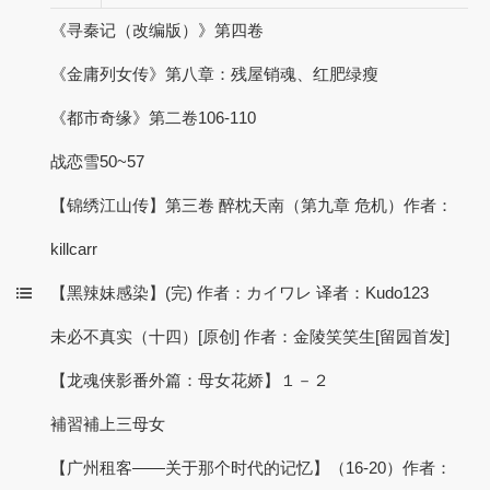
《寻秦记（改编版）》第四卷
《金庸列女传》第八章：残屋销魂、红肥绿瘦
《都市奇缘》第二卷106-110
战恋雪50~57
【锦绣江山传】第三卷 醉枕天南（第九章 危机）作者：
killcarr
【黑辣妹感染】(完) 作者：カイワレ 译者：Kudo123
未必不真实（十四）[原创] 作者：金陵笑笑生[留园首发]
【龙魂侠影番外篇：母女花娇】１－２
補習補上三母女
【广州租客——关于那个时代的记忆】（16-20）作者：