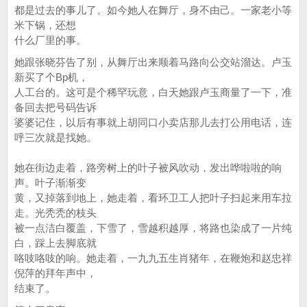
都是过去的事儿了。如今她人在舞厅，身不由己。一家老小等
米下锅，还想
什么厂里的事。
她跟张晓芬告了别，从舞厅出来顺着马路向公交站溜达。卢玉
新买了个Bp机，
人工台的。这可是个稀罕玩意，白天她跟卢玉商量了一下，准
备回去把号码告诉
婆婆记住，以后有事就上胡同口小卖店那儿去打公用电话，连
呼三次就是找她。
她在街边走着，路旁树上的叶子被风吹动，发出哗啦啦的响
声。叶子渐渐变
黄，又掉落到地上，她走着，看环卫工人把叶子扫起来用车拉
走。光秃秃的枝头
被一点洁白覆盖，下雪了，雪越积越厚，将路也染成了一片纯
白，踩上去脚底就
咯吱咯吱的响。她走着，一九九五生肖猪年，在鞭炮和赵忠祥
倪萍的拜年声中，
结束了。