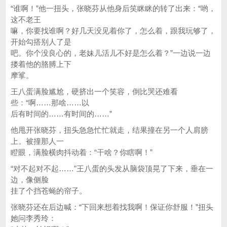
“谁啊！”他一扭头，张晓芬从他身后笑眯眯的转了出来：“哟，
这不老王
嘛，你要找谁啊？好几天没见着你了，怎么着，跟我玩够了，
开始勾搭别人了是
吧。你个没良心的，老妹儿活儿不好是怎么着？”一边说一边
搂着他的胳膊上下
摩挲。
王八蛋满脸尴尬，硬挤出一个笑容，倒比哭还难看
些：“啊……那啥……以
后有时间的……有时间的……”
他甩开张晓芬，扭头急急忙忙就走，结果撞在另一个人肩膀
上。被撞那人一
瞪眼，满脸横肉抖动着：“干啥？你瞎啊！”
“对不起对不起……”王八蛋的头发从脑袋顶晃了下来，垂在一
边，像侧脸
挂了个挡苍蝇的帘子。
张晓芬还在后边喊：“下回来想着找我啊！保证你舒服！”扭头
她问李秀玲：