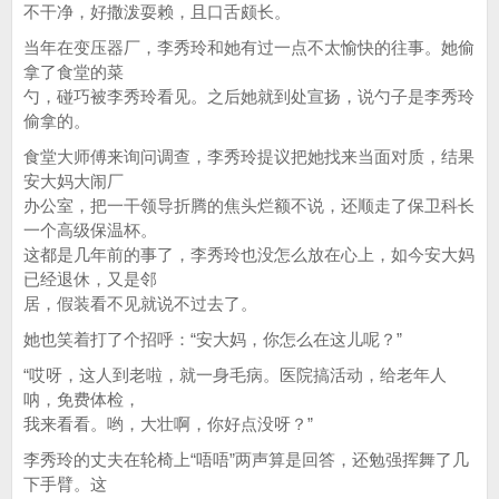
不干净，好撒泼耍赖，且口舌颇长。
当年在变压器厂，李秀玲和她有过一点不太愉快的往事。她偷
拿了食堂的菜
勺，碰巧被李秀玲看见。之后她就到处宣扬，说勺子是李秀玲
偷拿的。
食堂大师傅来询问调查，李秀玲提议把她找来当面对质，结果
安大妈大闹厂
办公室，把一干领导折腾的焦头烂额不说，还顺走了保卫科长
一个高级保温杯。
这都是几年前的事了，李秀玲也没怎么放在心上，如今安大妈
已经退休，又是邻
居，假装看不见就说不过去了。
她也笑着打了个招呼：“安大妈，你怎么在这儿呢？”
“哎呀，这人到老啦，就一身毛病。医院搞活动，给老年人
呐，免费体检，
我来看看。哟，大壮啊，你好点没呀？”
李秀玲的丈夫在轮椅上“唔唔”两声算是回答，还勉强挥舞了几
下手臂。这