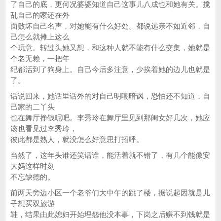
了自己的底，更何况婆婆知道自己这事儿八成也和她有关。搅
乱自己的家还在外
面败坏自己名声，对她能有什么好处。都说远亲不如近邻，自
己怎么就摊上这么
个玩意。转过头她又想，和这种人就不能有什么交集，她就是
个老无赖，一把年
纪都活到了狗身上。自己今后多注意，少挨着她的边儿也就是
了。
话说回来，她话里话外的对自己明嘲暗讽，恐怕还不知道，自
己家的二丫头
也在舞厅挣钱呢吧。李秀玲在舞厅里见到那闺女好几次，她应
该也看见过李秀玲，
彼此都是熟人，就没怎么好意思打招呼。
当然了，这年头谁还笑话谁，能活着就不错了，有几个能像安
大妈这样时刻
不忘缺德的。
前两天旁边小区一个老爷们大中午的跳了楼，据说起因就是儿
子想买双旅游
鞋，结果由此媳妇开始埋怨他没本事，下岗之后赚不到钱就是