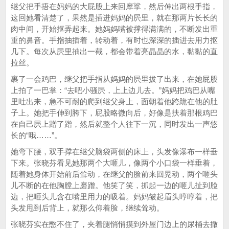
继父把手捂在妈妈的大屁股上来回摩挲，然后伸出两根手指，
这回她看清楚了，果然是插进妈妈的屄里，就在那两片长长的
肉中间，开始抠弄起来。她妈妈嘴被撑得满满的，不断发出重
重的鼻音。手指抽插着，转动着，有时也深深的插进去用力抠
几下。每次从屄里抽出一截，都会带着亮晶晶的水，黏黏的直
拉丝。
裹了一会鸡巴，继父把手指从妈妈的屄里拔了出来，在她屁股
上拍了一巴掌：“去吧小骚屄，上上边儿去。”妈妈把鸡巴从嘴
里吐出来，急不可耐的爬到继父身上，面朝着他跨跪在他的肚
子上。她把手伸到胯下，屁股略微向后，好像是扶着那根鸡巴
在自己屄上蹭了蹭，然后就整个人往下一沉，同时发出一声悠
长的“哦……”。
她弯下腰，双手撑在继父脑袋两侧的床上，头发像瀑布一样垂
下来。张晓芬看见她那两个大咂儿，像两个小口袋一样垂着，
随着她身体开始前后耸动，在继父的脸前来回晃动，两个咂头
儿不断的在他胸膛上磨蹭。他笑了笑，抓起一边的咂儿扯到脸
边，把咂头儿含在嘴里用力的吸着。妈妈皱起眉头哼哼着，把
头发甩到后背上，就那么仰着脸，继续耸动。
张晓芬实在憋不住了，夹着腿悄悄摸到外屋门边上的尿桶去撒