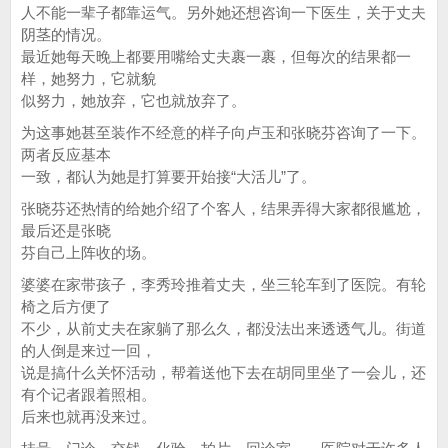
人不能一辈子都靠运气。另外她还想咨询一下医生，关于丈夫
阴茎的情况。
最近她每天晚上都要用嘴给丈夫裹一裹，但每次的结果都一
样，她努力，它就貌
似努力，她放弃，它也就放弃了。
为这事她甚至装作不经意的样子向卢玉和张晓芬咨询了一下。
两者反应基本
一致，都认为她是打算要开始接“大活儿”了。
张晓芬还热情的给她介绍了个客人，结果弄得大家都很尴尬，
最后还是张晓
芬自己上阵收的场。
婆婆在家带孩子，李秀玲推着丈夫，坐三轮车到了医院。有轮
椅之后方便了
不少，从前丈夫在家躺了那么久，都没法出来透透气儿。街道
的人倒是来过一回，
说是搞什么关怀活动，帮着送他下去在胡同里坐了一会儿，还
有个记者跟着照相。
后来也就再没来过。