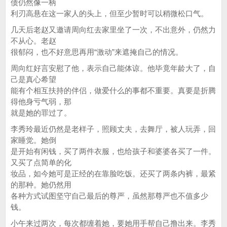
债仍然像一柄
利刃高悬在这一家人的头上，但至少暂时可以稍微松口气。
几天后老赵又邀请周向红去家里坐了一次，不出意外，仍然力
不从心。老赵
很郁闷，也不好意思再用“激动”来遮掩自己的情况。
周向红好言安慰了他，表示自己能体谅。他毕竟年龄大了，自
己是真心希望
能有个相互扶持的伴侣，做爱什么的事都不重要。真要是折腾
得他身亏气弱，那
就是她的罪过了。
李秀玲最近仍然是老样子，照顾丈夫，去舞厅，被人玩弄，回
家睡觉。她倒
是开始有闲钱，买了两件衣服，也给孩子和婆婆各买了一件。
又买了点简单的化
妆品，如今她可是正经的在靠脸吃饭。还买了两条内裤，最紧
的那种。她仍然用
各种方式试图坚守自己最后的尊严，虽然那尊严也不值多少
钱。
小午来过两次，每次都缠着她，要她用手帮自己撸出来。李秀