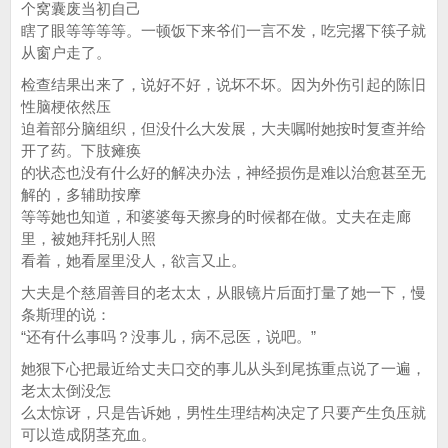
个窝囊废当初自己
瞎了眼等等等等。一顿饭下来爷们一言不发，吃完撂下筷子就
从窗户走了。
检查结果出来了，说好不好，说坏不坏。因为外伤引起的陈旧
性脑梗依然压
迫着部分脑组织，但没什么大发展，大夫嘱咐她按时复查并给
开了药。下肢瘫痪
的状态也没有什么好的解决办法，神经损伤是难以治愈甚至无
解的，多辅助按摩
等等她也知道，和婆婆每天擦身的时候都在做。丈夫在走廊
里，被她拜托别人照
看着，她看屋里没人，欲言又止。
大夫是个慈眉善目的老太太，从眼镜片后面打量了她一下，慢
条斯理的说：
“还有什么事吗？没事儿，病不忌医，说吧。”
她狠下心把最近给丈夫口交的事儿从头到尾拣重点说了一遍，
老太太倒没怎
么太惊讶，只是告诉她，男性生理结构决定了只要产生负压就
可以造成阴茎充血。